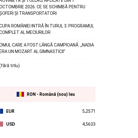
ROVINIETA ȘI TOLLRO, APLICATE DIN 1
OCTOMBRIE 2026. CE SE SCHIMBĂ PENTRU
ȘOFERI ȘI TRANSPORTATORI
CUPA ROMÂNIEI INTRĂ ÎN TURUL 3. PROGRAMUL
COMPLET AL MECIURILOR
OMUL CARE A FOST LÂNGĂ CAMPIOANĂ: „NADIA
ERA UN MOZART AL GIMNASTICII”
(fără titlu)
RON - Română (nou) leu
EUR
5,2571
USD
4,5633