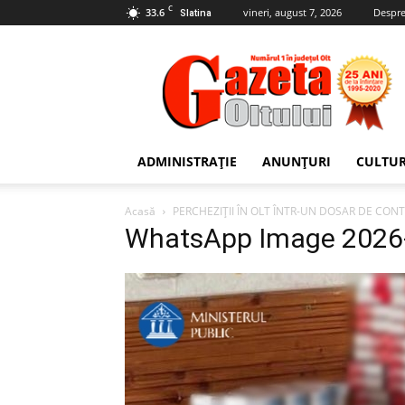
C
33.6
vineri, august 7, 2026
Despre
Slatina
Gazeta
Oltului
ADMINISTRAȚIE
ANUNȚURI
CULTU
Acasă
PERCHEZIȚII ÎN OLT ÎNTR-UN DOSAR DE CO
WhatsApp Image 2026-