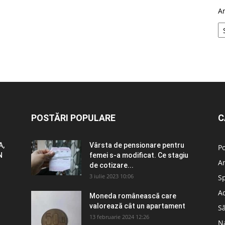
A
POSTĂRI POPULARE
C
A,
Vârsta de pensionare pentru
Po
N
femei s-a modificat. Ce stagiu
A
de cotizare...
3 iulie 2023 10:06
S
Ad
Moneda românească care
valorează cât un apartament
S
13 februarie 2024 12:26
N