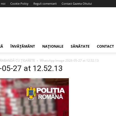
 noi
Cookie Policy
Reguli comentarii
Contact Gazeta Oltului
RĂ
ÎNVĂȚĂMÂNT
NAȚIONALE
SĂNĂTATE
CONTACT
NTRABANDĂ CU ȚIGARETE
WhatsApp Image 2026-05-27 at 12.52.13
05-27 at 12.52.13