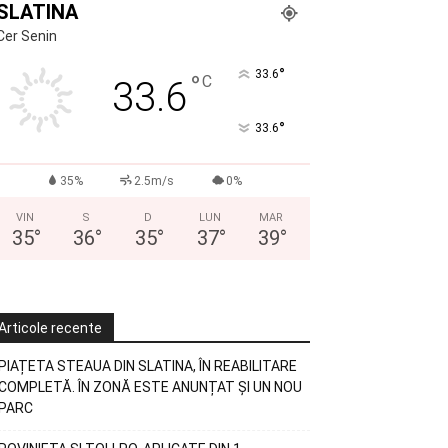
SLATINA
Cer Senin
°
33.6
°
C
33.6
°
33.6
35%
2.5m/s
0%
VIN
S
D
LUN
MAR
35
°
36
°
35
°
37
°
39
°
Articole recente
PIAȚETA STEAUA DIN SLATINA, ÎN REABILITARE
COMPLETĂ. ÎN ZONĂ ESTE ANUNȚAT ȘI UN NOU
PARC