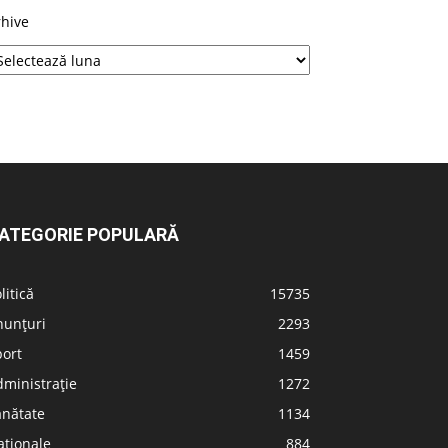
rhive
ATEGORIE POPULARĂ
litică
15735
nunțuri
2293
port
1459
ministrație
1272
ănătate
1134
aționale
884