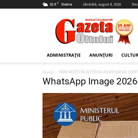
C
32.9
sâmbătă, august 8, 2026
Des
Slatina
Gazeta
Oltului
ADMINISTRAȚIE
ANUNȚURI
CULTU
Acasă
PERCHEZIȚII ÎN OLT ÎNTR-UN DOSAR DE CO
WhatsApp Image 2026-