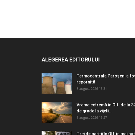
ALEGEREA EDITORULUI
Termocentrala Paroșeni a fo
repornită
8 august 2026 15:31
Vreme extremă în Olt: de la 3
de grade la vijelii...
8 august 2026 15:27
Trei dispariții în Olt, în mai puț