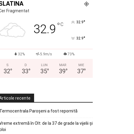
SLATINA
Cer Fragmentat
°
32.9
°
C
32.9
°
32.9
32%
5.9m/s
73%
S
D
LUN
MAR
MIE
32
°
33
°
35
°
39
°
37
°
Articole recente
Termocentrala Paroșeni a fost repornită
Vreme extremă în Olt: de la 37 de grade la vijelii și
ploi