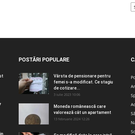
POSTĂRI POPULARE
C
st
Vârsta de pensionare pentru
Po
femei s-a modificat. Ce stagiu
A
de cotizare...
3 iulie 2023 10:06
S
Ad
7
Moneda românească care
valorează cât un apartament
S
13 februarie 2024 12:26
N
So
in