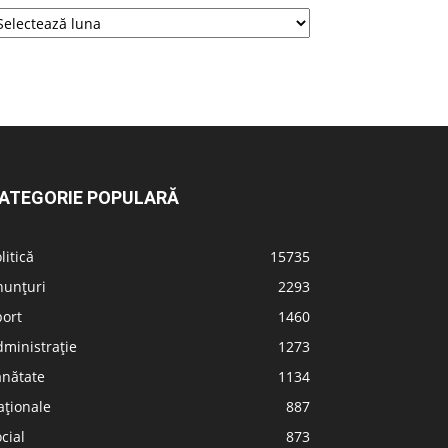
ATEGORIE POPULARĂ
litică
15735
nunțuri
2293
port
1460
ministrație
1273
ănătate
1134
aționale
887
cial
873