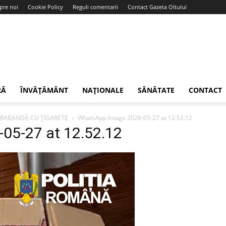
pre noi
Cookie Policy
Reguli comentarii
Contact Gazeta Oltului
RĂ
ÎNVĂȚĂMÂNT
NAȚIONALE
SĂNĂTATE
CONTACT
NTRABANDĂ CU ȚIGARETE
WhatsApp Image 2026-05-27 at 12.52.12
05-27 at 12.52.12