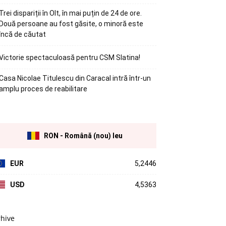
Trei dispariții în Olt, în mai puțin de 24 de ore.
Două persoane au fost găsite, o minoră este
încă de căutat
Victorie spectaculoasă pentru CSM Slatina!
Casa Nicolae Titulescu din Caracal intră într-un
amplu proces de reabilitare
RON - Română (nou) leu
EUR
5,2446
USD
4,5363
rhive