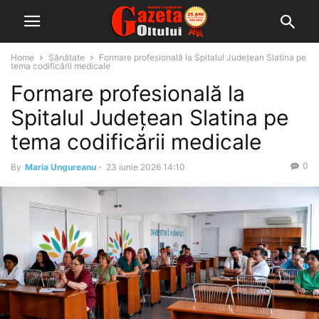
Home
Sănătate
Formare profesională la Spitalul Județean Slatina pe
tema codificării medicale
Formare profesională la
Spitalul Județean Slatina pe
tema codificării medicale
0
By
Maria Ungureanu
-
23 iunie 2026 14:10