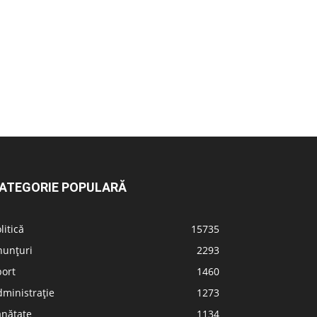
ATEGORIE POPULARĂ
litică
15735
nunțuri
2293
port
1460
ministrație
1273
ănătate
1134