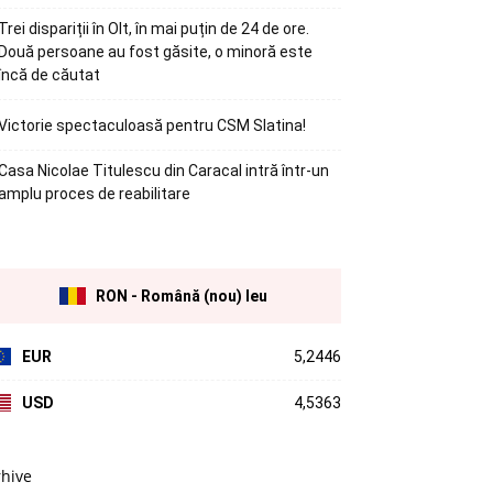
Trei dispariții în Olt, în mai puțin de 24 de ore.
Două persoane au fost găsite, o minoră este
încă de căutat
Victorie spectaculoasă pentru CSM Slatina!
Casa Nicolae Titulescu din Caracal intră într-un
amplu proces de reabilitare
RON - Română (nou) leu
EUR
5,2446
USD
4,5363
rhive