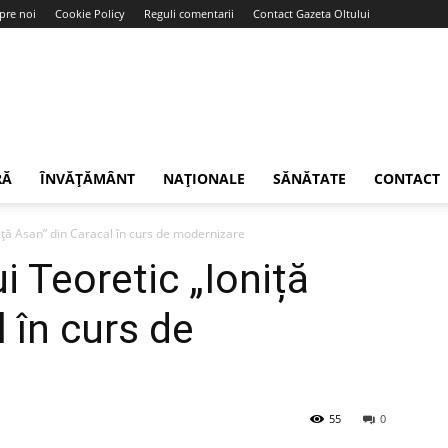
pre noi
Cookie Policy
Reguli comentarii
Contact Gazeta Oltului
RĂ
ÎNVĂȚĂMÂNT
NAȚIONALE
SĂNĂTATE
CONTACT
niță Asan” din Caracal în curs de modernizare
i Teoretic „Ioniță
 în curs de
55
0