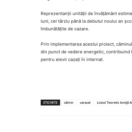
Reprezentanții unității de învățământ estimea
luni, cel târziu până la debutul noului an școl
îmbunătățite de cazare.
Prin implementarea acestui proiect, căminul 
din punct de vedere energetic, contribuind 
pentru elevii cazați în internat.
ETICHETE
cămin
caracal
Liceul Teoretic Ioniță 