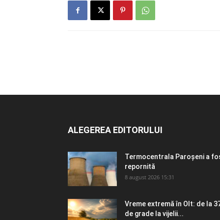
ALEGEREA EDITORULUI
Termocentrala Paroșeni a fo
repornită
8 august 2026 15:31
Vreme extremă în Olt: de la 3
de grade la vijelii...