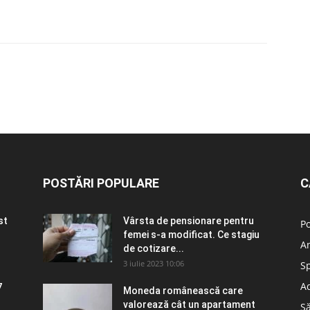
POSTĂRI POPULARE
C
st
Vârsta de pensionare pentru
Po
femei s-a modificat. Ce stagiu
A
de cotizare...
3 iulie 2023 10:06
S
Ad
7
Moneda românească care
valorează cât un apartament
S