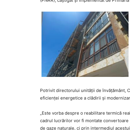
(PNRR), câștigat și implementat de Primăria
Potrivit directorului unității de învățământ,
eficienței energetice a clădirii și moderniza
„Este vorba despre o reabilitare termică real
cadrul lucrărilor vor fi montate convertoare 
de gaze naturale, ci prin intermediul acestui