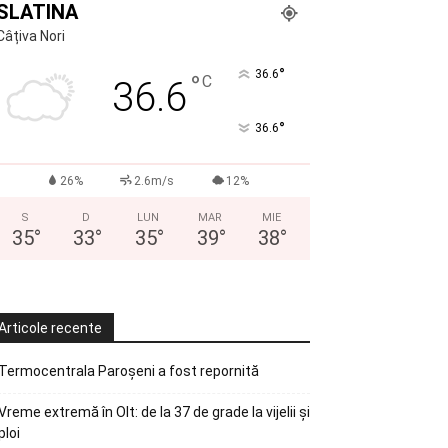
SLATINA
Câțiva Nori
°
36.6
°
C
36.6
°
36.6
26%
2.6m/s
12%
S
D
LUN
MAR
MIE
35
°
33
°
35
°
39
°
38
°
Articole recente
Termocentrala Paroșeni a fost repornită
Vreme extremă în Olt: de la 37 de grade la vijelii și
ploi