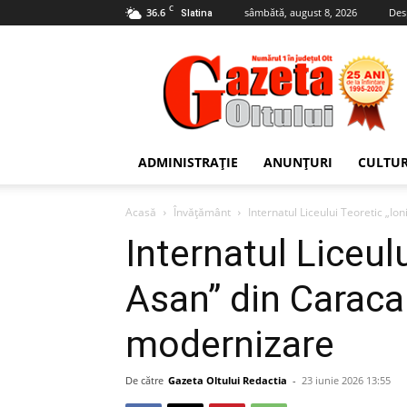
C
36.6
sâmbătă, august 8, 2026
Des
Slatina
Gazeta
Oltului
ADMINISTRAȚIE
ANUNȚURI
CULTU
Acasă
Învățământ
Internatul Liceului Teoretic „Io
Internatul Liceulu
Asan” din Caracal
modernizare
De către
Gazeta Oltului Redactia
-
23 iunie 2026 13:55