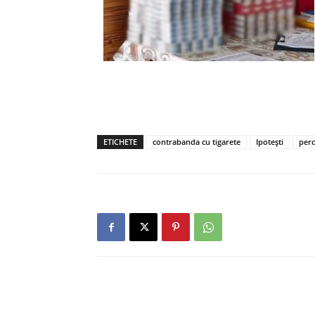
ETICHETE
contrabanda cu tigarete
Ipotești
perc