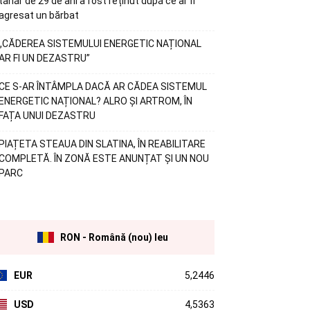
tânăr de 29 de ani a fost reținut după ce ar fi
agresat un bărbat
„CĂDEREA SISTEMULUI ENERGETIC NAȚIONAL
AR FI UN DEZASTRU”
CE S-AR ÎNTÂMPLA DACĂ AR CĂDEA SISTEMUL
ENERGETIC NAȚIONAL? ALRO ȘI ARTROM, ÎN
FAȚA UNUI DEZASTRU
PIAȚETA STEAUA DIN SLATINA, ÎN REABILITARE
COMPLETĂ. ÎN ZONĂ ESTE ANUNȚAT ȘI UN NOU
PARC
RON - Română (nou) leu
EUR
5,2446
USD
4,5363