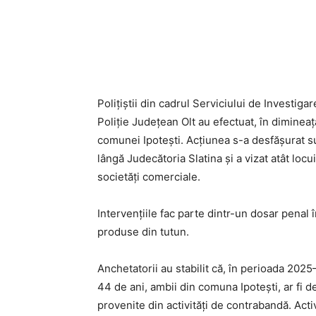
Polițiștii din cadrul Serviciului de Investiga
Poliție Județean Olt au efectuat, în dimineaț
comunei Ipotești. Acțiunea s-a desfășurat s
lângă Judecătoria Slatina și a vizat atât locu
societăți comerciale.
Intervențiile fac parte dintr-un dosar penal
produse din tutun.
Anchetatorii au stabilit că, în perioada 2025
44 de ani, ambii din comuna Ipotești, ar fi de
provenite din activități de contrabandă. Acti