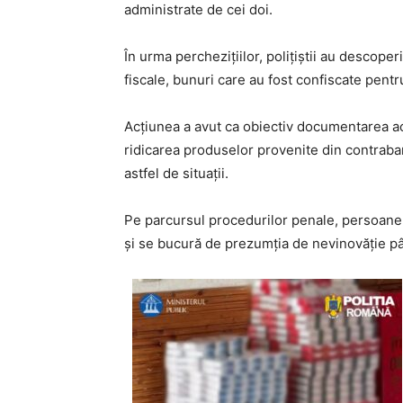
administrate de cei doi.
În urma perchezițiilor, polițiștii au descoper
fiscale, bunuri care au fost confiscate pentr
Acțiunea a avut ca obiectiv documentarea acti
ridicarea produselor provenite din contraba
astfel de situații.
Pe parcursul procedurilor penale, persoanel
și se bucură de prezumția de nevinovăție pân