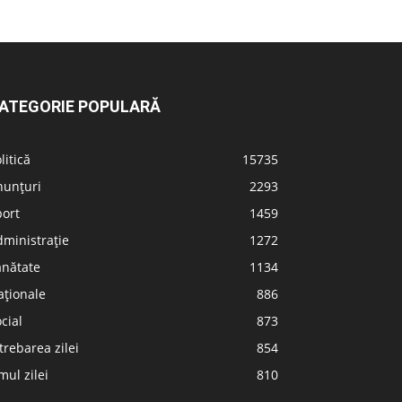
ATEGORIE POPULARĂ
litică
15735
nunțuri
2293
port
1459
ministrație
1272
ănătate
1134
aționale
886
cial
873
trebarea zilei
854
ul zilei
810