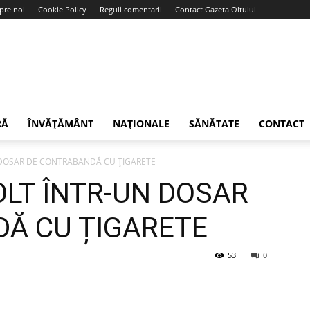
pre noi
Cookie Policy
Reguli comentarii
Contact Gazeta Oltului
RĂ
ÎNVĂȚĂMÂNT
NAȚIONALE
SĂNĂTATE
CONTACT
N DOSAR DE CONTRABANDĂ CU ȚIGARETE
 OLT ÎNTR-UN DOSAR
Ă CU ȚIGARETE
53
0