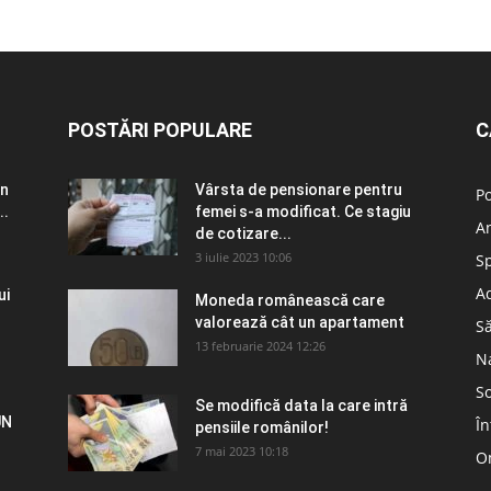
POSTĂRI POPULARE
C
în
Vârsta de pensionare pentru
Po
..
femei s-a modificat. Ce stagiu
A
de cotizare...
3 iulie 2023 10:06
S
Ad
ui
Moneda românească care
valorează cât un apartament
S
13 februarie 2024 12:26
N
So
Se modifică data la care intră
UN
În
pensiile românilor!
7 mai 2023 10:18
Om