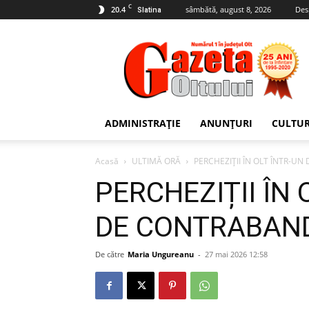
C
20.4
sâmbătă, august 8, 2026
Des
Slatina
Gazeta
Oltului
ADMINISTRAȚIE
ANUNȚURI
CULTU
Acasă
ULTIMĂ ORĂ
PERCHEZIȚII ÎN OLT ÎNTR-U
PERCHEZIȚII ÎN
DE CONTRABAND
De către
Maria Ungureanu
-
27 mai 2026 12:58