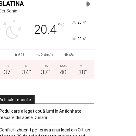
SLATINA
Cer Senin
°
20.4
°
C
20.4
°
20.4
62%
2.4m/s
4%
S
D
LUN
MAR
MIE
37
°
34
°
37
°
40
°
38
°
Articole recente
Podul care a legat două lumi în Antichitate
reapare din apele Dunării
Conflict izbucnit pe terasa unui local din Olt: un