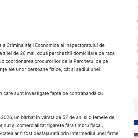
re a Criminalității Economice al Inspectoratului de
a zilei de 26 mai, două percheziții domiciliare pe raza
ub coordonarea procurorilor de la Parchetul de pe
ințe ale unor persoane fizice, cât și sediul unei
 în care sunt investigate fapte de contrabandă cu
–2026, un bărbat în vârstă de 57 de ani și o femeie de
ținut și comercializat țigarete fără timbru fiscal,
vitatea ar fi fost desfășurată prin intermediul unei firme