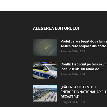
ALEGEREA EDITORULUI
Podul care a legat două lumi 
Antichitate reapare din apele.
7 august 2026 17:08
Conflict izbucnit pe terasa un
local din Olt: un tânăr de...
7 august 2026 14:14
„CĂDEREA SISTEMULUI
ENERGETIC NAȚIONAL AR FI 
DEZASTRU”
7 august 2026 13:38