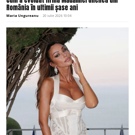
Cum a evoluat firma Mădălinei Ghenea din
România în ultimii șase ani
Maria Ungureanu
-
20 iulie 2026 10:04