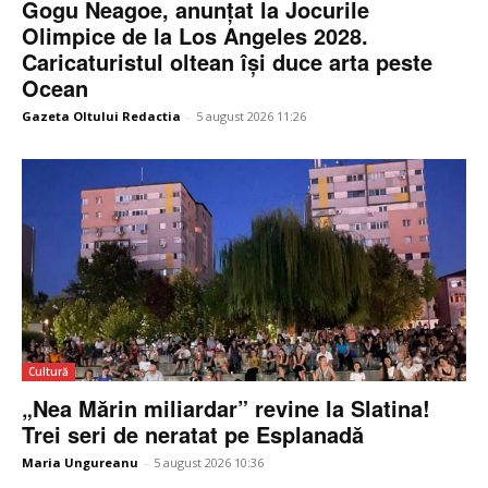
Gogu Neagoe, anunțat la Jocurile
Olimpice de la Los Angeles 2028.
Caricaturistul oltean își duce arta peste
Ocean
Gazeta Oltului Redactia
-
5 august 2026 11:26
Cultură
„Nea Mărin miliardar” revine la Slatina!
Trei seri de neratat pe Esplanadă
Maria Ungureanu
-
5 august 2026 10:36