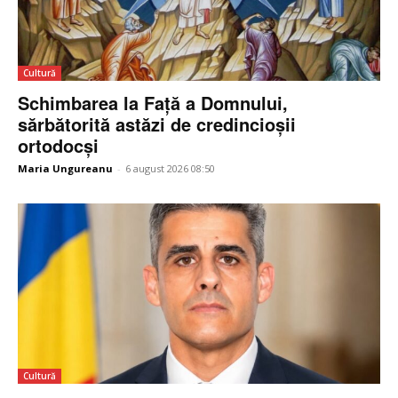
Cultură
Schimbarea la Față a Domnului,
sărbătorită astăzi de credincioșii
ortodocși
Maria Ungureanu
-
6 august 2026 08:50
Cultură