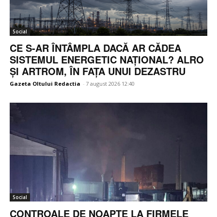
Social
CE S-AR ÎNTÂMPLA DACĂ AR CĂDEA
SISTEMUL ENERGETIC NAȚIONAL? ALRO
ȘI ARTROM, ÎN FAȚA UNUI DEZASTRU
Gazeta Oltului Redactia
-
7 august 2026 12:40
Social
CONTROALE DE NOAPTE LA FIRMELE