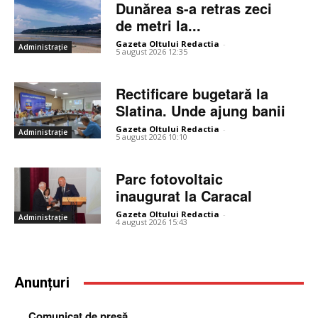
Dunărea s-a retras zeci
de metri la...
Gazeta Oltului Redactia
-
Administrație
5 august 2026 12:35
Rectificare bugetară la
Slatina. Unde ajung banii
Gazeta Oltului Redactia
-
Administrație
5 august 2026 10:10
Parc fotovoltaic
inaugurat la Caracal
Gazeta Oltului Redactia
-
Administrație
4 august 2026 15:43
Anunțuri
Comunicat de presă