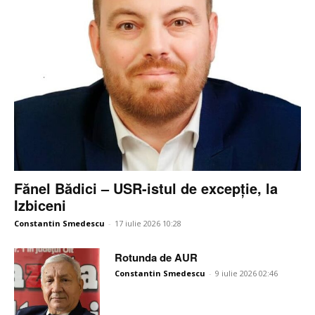
Fănel Bădici – USR-istul de excepție, la
Izbiceni
Constantin Smedescu
-
17 iulie 2026 10:28
Rotunda de AUR
Constantin Smedescu
-
9 iulie 2026 02:46