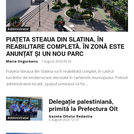
Administrație
PIAȚETA STEAUA DIN SLATINA, ÎN
REABILITARE COMPLETĂ. ÎN ZONĂ ESTE
ANUNȚAT ȘI UN NOU PARC
Maria Ungureanu
-
7 august 2026 09:32
Piațeta Steaua din Slatina va fi reabilitată complet, în cadrul
lucrărilor de modernizare derulate în cartierele municipiului. Potrivit
administrației locale, spațiul urmează să fie...
Delegație palestiniană,
primită la Prefectura Olt
Gazeta Oltului Redactia
-
Administrație
5 august 2026 12:51