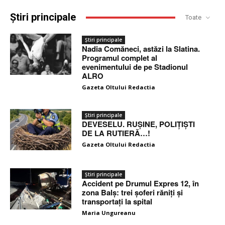
Știri principale
Toate
Știri principale
Nadia Comăneci, astăzi la Slatina.
Programul complet al
evenimentului de pe Stadionul
ALRO
Gazeta Oltului Redactia
Știri principale
DEVESELU. RUȘINE, POLIȚIȘTI
DE LA RUTIERĂ…!
Gazeta Oltului Redactia
Știri principale
Accident pe Drumul Expres 12, în
zona Balș: trei șoferi răniți și
transportați la spital
Maria Ungureanu