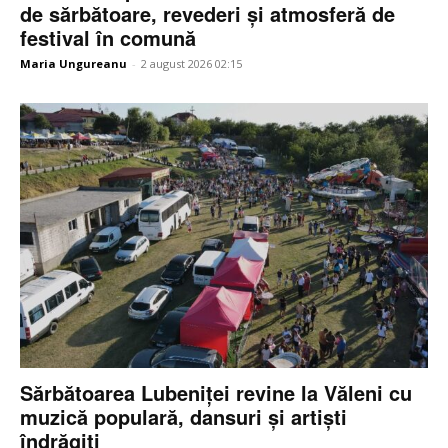
de sărbătoare, revederi și atmosferă de
festival în comună
Maria Ungureanu
-
2 august 2026 02:15
Sărbătoarea Lubeniței revine la Văleni cu
muzică populară, dansuri și artiști
îndrăgiți