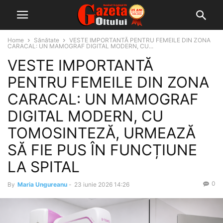
Home
Sănătate
VESTE IMPORTANTĂ PENTRU FEMEILE DIN ZONA
CARACAL: UN MAMOGRAF DIGITAL MODERN, CU...
VESTE IMPORTANTĂ
PENTRU FEMEILE DIN ZONA
CARACAL: UN MAMOGRAF
DIGITAL MODERN, CU
TOMOSINTEZĂ, URMEAZĂ
SĂ FIE PUS ÎN FUNCȚIUNE
LA SPITAL
0
By
Maria Ungureanu
-
23 iunie 2026 14:26