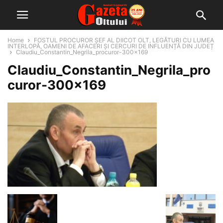
Home
FOSTUL PROCUROR ȘEF AL DIICOT OLT, LEGĂTURI CU LUMEA
INTERLOPĂ, OAMENI DE AFACERI ȘI CERCURI DE INFLUENȚĂ DIN JUDEȚ
Claudiu_Constantin_Negrila_procuror-300x169
Claudiu_Constantin_Negrila_pro
curor-300×169