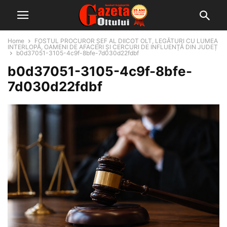
Home
FOSTUL PROCUROR ȘEF AL DIICOT OLT, LEGĂTURI CU LUMEA
INTERLOPĂ, OAMENI DE AFACERI ȘI CERCURI DE INFLUENȚĂ DIN JUDEȚ
b0d37051-3105-4c9f-8bfe-7d030d22fdbf
b0d37051-3105-4c9f-8bfe-
7d030d22fdbf