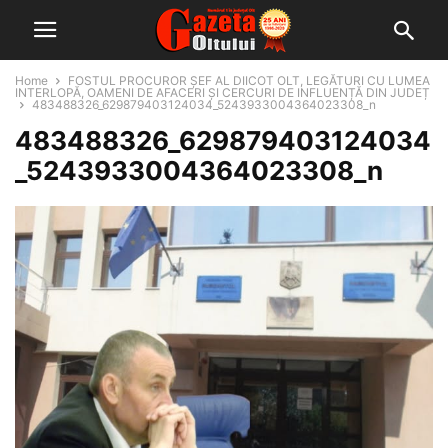
Home
FOSTUL PROCUROR ȘEF AL DIICOT OLT, LEGĂTURI CU LUMEA
INTERLOPĂ, OAMENI DE AFACERI ȘI CERCURI DE INFLUENȚĂ DIN JUDEȚ
483488326_629879403124034_5243933004364023308_n
483488326_629879403124034
_5243933004364023308_n