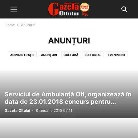
Home
Anunțuri
ANUNȚURI
ADMINISTRAȚIE
ANUNȚURI
CULTURĂ
EDITORIAL
EVENIMENT
HOROSCOP
ÎNTREBAREA ZILEI
ÎNVĂȚĂMÂNT
MONDEN
NAȚIONALE
OMUL ZILEI
PE BUNE...?!
PE SURSE
POLITICĂ
SĂNĂTATE
SOCIAL
SPORT
ȘTIAȚI CĂ
ȘTIRI PRINCIPALE
ULTIMĂ ORĂ
Serviciul de Ambulanţă Olt, organizează în
data de 23.01.2018 concurs pentru...
Gazeta Oltului
-
8 ianuarie 2018 07:11