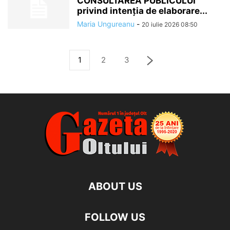
CONSULTAREA PUBLICULUI
privind intenția de elaborare...
Maria Ungureanu
-
20 iulie 2026 08:50
1
2
3
ABOUT US
FOLLOW US