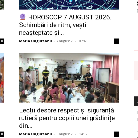
HOROSCOP 7 AUGUST 2026.
Schimbări de ritm, vești
neașteptate și...
Maria Ungureanu
-
7 august 2026 07:48
0
0
Lecții despre respect și siguranță
rutieră pentru copiii unei grădinițe
din...
Maria Ungureanu
-
6 august 2026 14:12
0
0