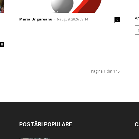
Ar
Maria Ungureanu
-
6 august 2026 08:14
0
0
Pagina 1 din 145
POSTĂRI POPULARE
C