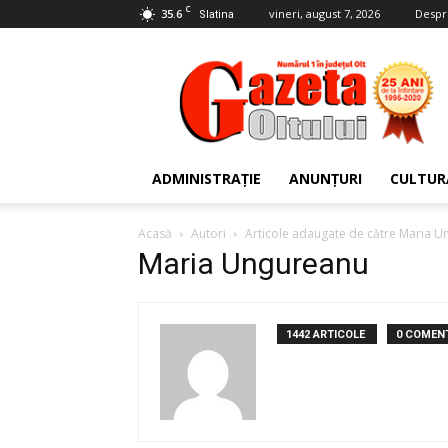
C
35.6
vineri, august 7, 2026
Despr
Slatina
Gazeta
Oltului
ADMINISTRAȚIE
ANUNȚURI
CULTUR
Acasă
Autori
Articole adaugate de către Maria 
Maria Ungureanu
1442 ARTICOLE
0 COMENT