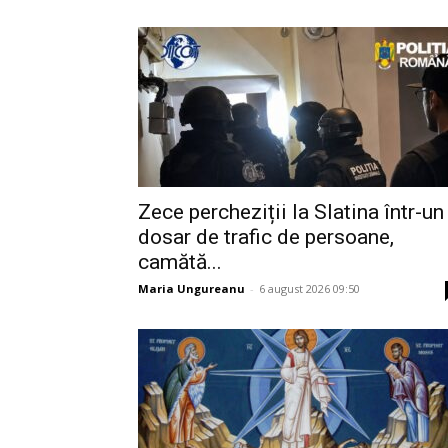
Zece percheziții la Slatina într-un
dosar de trafic de persoane,
camătă...
Maria Ungureanu
-
6 august 2026 09:50