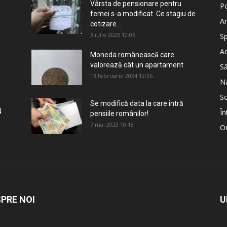
Vârsta de pensionare pentru
Po
femei s-a modificat. Ce stagiu de
An
cotizare...
3 iulie 2023 10:06
Sp
Ad
Moneda românească care
valorează cât un apartament
S
13 februarie 2024 12:26
Na
So
Se modifică data la care intră
N
În
pensiile românilor!
7 mai 2023 10:18
Om
PRE NOI
U