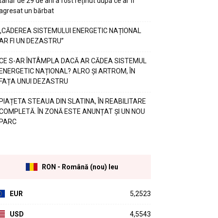
tânăr de 29 de ani a fost reținut după ce ar fi
agresat un bărbat
„CĂDEREA SISTEMULUI ENERGETIC NAȚIONAL
AR FI UN DEZASTRU”
CE S-AR ÎNTÂMPLA DACĂ AR CĂDEA SISTEMUL
ENERGETIC NAȚIONAL? ALRO ȘI ARTROM, ÎN
FAȚA UNUI DEZASTRU
PIAȚETA STEAUA DIN SLATINA, ÎN REABILITARE
COMPLETĂ. ÎN ZONĂ ESTE ANUNȚAT ȘI UN NOU
PARC
RON - Română (nou) leu
EUR
5,2523
USD
4,5543