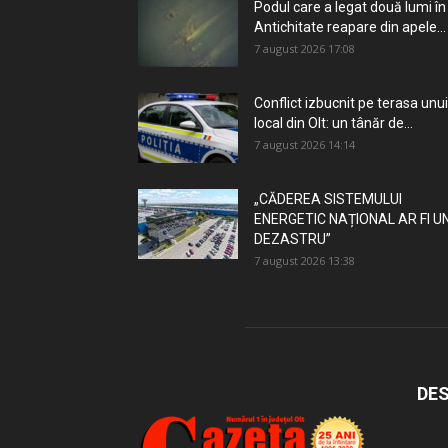
Podul care a legat două lumi în
Antichitate reapare din apele...
7 august 2026 17:08
Conflict izbucnit pe terasa unui
local din Olt: un tânăr de...
7 august 2026 14:14
„CĂDEREA SISTEMULUI
ENERGETIC NAȚIONAL AR FI U
DEZASTRU”
7 august 2026 13:38
DES