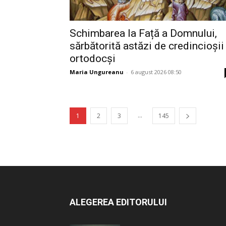
Schimbarea la Față a Domnului,
sărbătorită astăzi de credincioșii
ortodocși
Maria Ungureanu
-
6 august 2026 08:50
...
1
2
3
145
ALEGEREA EDITORULUI