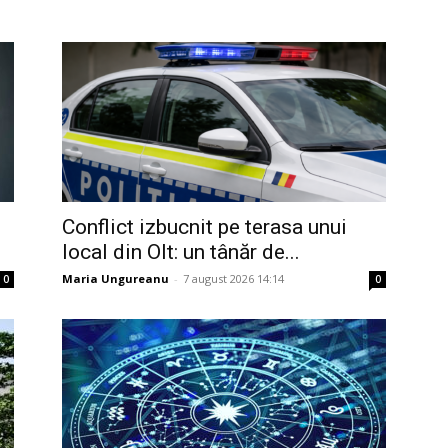
Conflict izbucnit pe terasa unui
local din Olt: un tânăr de...
Maria Ungureanu
-
7 august 2026 14:14
0
0