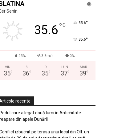
SLATINA
Cer Senin
°
35.6
°
C
35.6
°
35.6
25%
3.8m/s
0%
VIN
S
D
LUN
MAR
35
°
36
°
35
°
37
°
39
°
Articole recente
Podul care a legat două lumi în Antichitate
reapare din apele Dunării
Conflict izbucnit pe terasa unui local din Olt: un