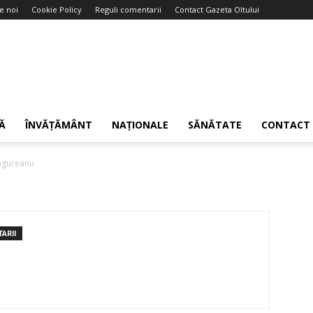
e noi
Cookie Policy
Reguli comentarii
Contact Gazeta Oltului
Ă
ÎNVĂȚĂMÂNT
NAȚIONALE
SĂNĂTATE
CONTACT
Ungureanu
ARII