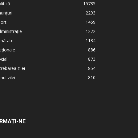
litică
15735
unțuri
2293
ort
1459
ministrație
1272
ănătate
1134
ționale
886
cial
873
trebarea zilei
854
ul zilei
810
RMAȚI-NE