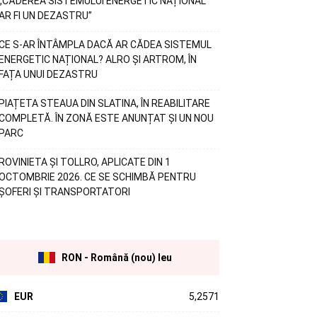
„CĂDEREA SISTEMULUI ENERGETIC NAȚIONAL
AR FI UN DEZASTRU”
CE S-AR ÎNTÂMPLA DACĂ AR CĂDEA SISTEMUL
ENERGETIC NAȚIONAL? ALRO ȘI ARTROM, ÎN
FAȚA UNUI DEZASTRU
PIAȚETA STEAUA DIN SLATINA, ÎN REABILITARE
COMPLETĂ. ÎN ZONĂ ESTE ANUNȚAT ȘI UN NOU
PARC
ROVINIETA ȘI TOLLRO, APLICATE DIN 1
OCTOMBRIE 2026. CE SE SCHIMBĂ PENTRU
ȘOFERI ȘI TRANSPORTATORI
RON - Română (nou) leu
EUR
5,2571