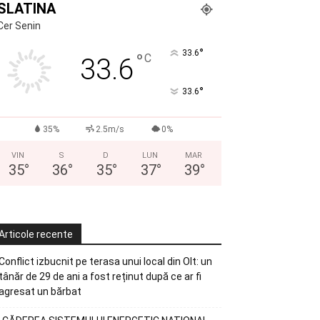
SLATINA
Cer Senin
°
33.6
°
C
33.6
°
33.6
35%
2.5m/s
0%
VIN
S
D
LUN
MAR
35
°
36
°
35
°
37
°
39
°
Articole recente
Conflict izbucnit pe terasa unui local din Olt: un
tânăr de 29 de ani a fost reținut după ce ar fi
agresat un bărbat