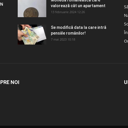
Moneda românească care
UN
valorează cât un apartament
S
13 februarie 2024 12:26
N
So
Se modifică data la care intră
În
pensiile românilor!
7 mai 2023 10:18
Om
PRE NOI
U