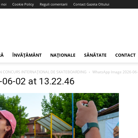
 noi
Cookie Policy
Reguli comentarii
Contact Gazeta Oltului
RĂ
ÎNVĂȚĂMÂNT
NAȚIONALE
SĂNĂTATE
CONTACT
 UN CONCURS INTERNAȚIONAL DE SKATEBOARDING
WhatsApp Image 2026-06-0
06-02 at 13.22.46