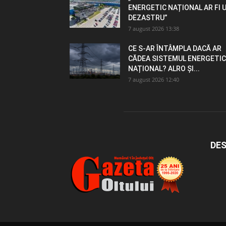
ENERGETIC NAȚIONAL AR FI 
DEZASTRU”
7 august 2026 13:38
CE S-AR ÎNTÂMPLA DACĂ AR
CĂDEA SISTEMUL ENERGETIC
NAȚIONAL? ALRO ȘI...
7 august 2026 12:40
DES