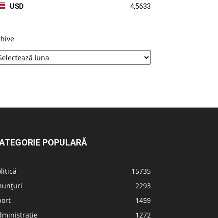
USD
4,5633
rhive
ATEGORIE POPULARĂ
litică
15735
nunțuri
2293
port
1459
ministrație
1272