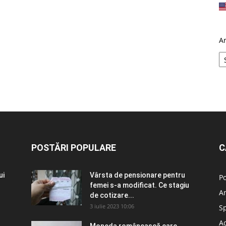
A
POSTĂRI POPULARE
C
ui
Vârsta de pensionare pentru
Po
femei s-a modificat. Ce stagiu
A
de cotizare...
3 iulie 2023 10:06
S
Ad