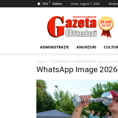
C
33.6
vineri, august 7, 2026
Despre
Slatina
Gazeta
Oltului
ADMINISTRAȚIE
ANUNȚURI
CULTU
Acasă
SLĂTINEANCA CARMEN IONIȚĂ, LOCUL I LA
WhatsApp Image 2026-