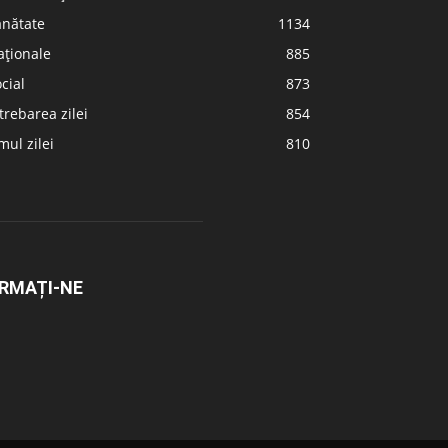
ănătate
1134
aționale
885
cial
873
trebarea zilei
854
ul zilei
810
RMAȚI-NE