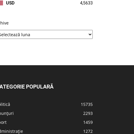
USD
4,5633
rhive
ATEGORIE POPULARĂ
litică
15735
nunțuri
2293
port
1459
ministrație
1272