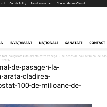
 noi
Cookie Policy
Reguli comentarii
Contact Gazeta Oltului
RĂ
ÎNVĂȚĂMÂNT
NAȚIONALE
SĂNĂTATE
CONTACT
: a fost inaugurată ruta directă către Veneția
se-deschide-noul-terminal-de-pasa
1032106
nal-de-pasageri-la-
-arata-cladirea-
ostat-100-de-milioane-de-