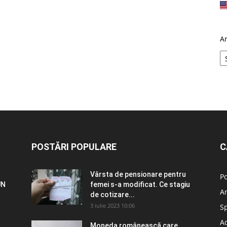
A
POSTĂRI POPULARE
C
Vârsta de pensionare pentru
Po
UN
femei s-a modificat. Ce stagiu
A
de cotizare...
3 iulie 2023 10:06
S
Ad
Moneda românească care