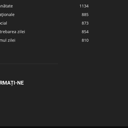
ănătate
1134
aționale
885
cial
873
trebarea zilei
854
ul zilei
810
RMAȚI-NE