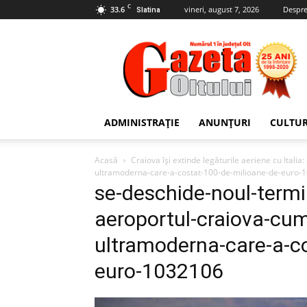
C
33.6
vineri, august 7, 2026
Despre
Slatina
Gazeta
Oltului
ADMINISTRAȚIE
ANUNȚURI
CULTU
Acasă
Craiova își extinde legăturile aeriene cu Italia
ultramoderna-care-a-costat-100-de-milioane-de-euro-
se-deschide-noul-termi
aeroportul-craiova-cum
ultramoderna-care-a-c
euro-1032106