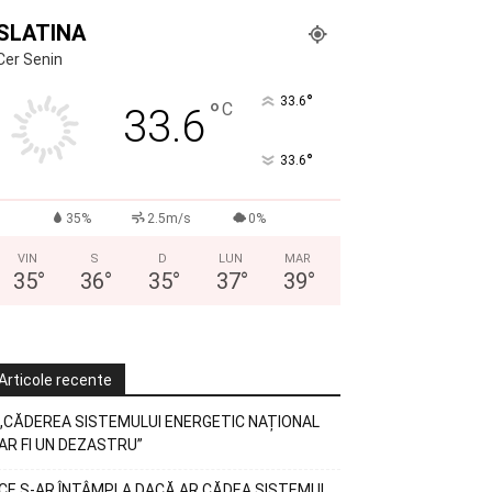
SLATINA
Cer Senin
°
33.6
°
C
33.6
°
33.6
35%
2.5m/s
0%
VIN
S
D
LUN
MAR
35
°
36
°
35
°
37
°
39
°
Articole recente
„CĂDEREA SISTEMULUI ENERGETIC NAȚIONAL
AR FI UN DEZASTRU”
CE S-AR ÎNTÂMPLA DACĂ AR CĂDEA SISTEMUL