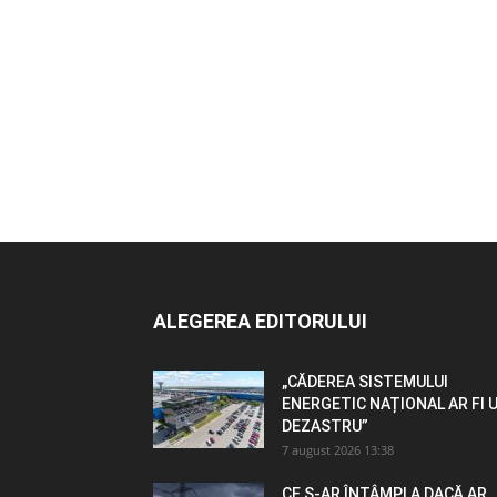
ALEGEREA EDITORULUI
„CĂDEREA SISTEMULUI
ENERGETIC NAȚIONAL AR FI 
DEZASTRU”
7 august 2026 13:38
CE S-AR ÎNTÂMPLA DACĂ AR