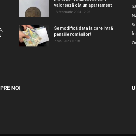
valorează cât un apartament
S
13 februarie 2024 12:26
N
So
Se modifică data la care intră
A,
În
pensiile românilor!
N
7 mai 2023 10:18
Om
PRE NOI
U