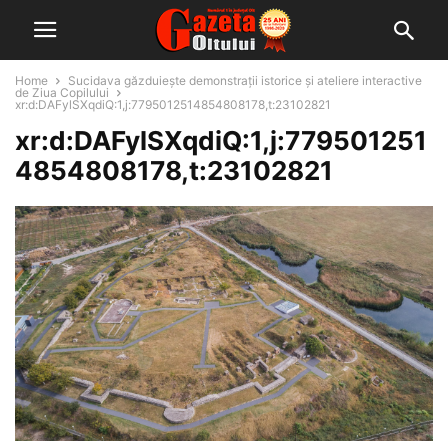
Home
Sucidava găzduiește demonstrații istorice și ateliere interactive
de Ziua Copilului
xr:d:DAFylSXqdiQ:1,j:7795012514854808178,t:23102821
xr:d:DAFylSXqdiQ:1,j:779501251
4854808178,t:23102821