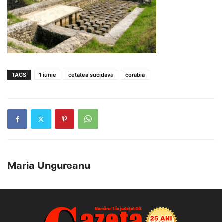
TAGS
1 iunie
cetatea sucidava
corabia
Maria Ungureanu