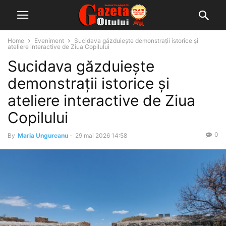
Home
Eveniment
Sucidava găzduiește demonstrații istorice și
ateliere interactive de Ziua Copilului
Sucidava găzduiește
demonstrații istorice și
ateliere interactive de Ziua
Copilului
0
By
Maria Ungureanu
-
29 mai 2026 14:58