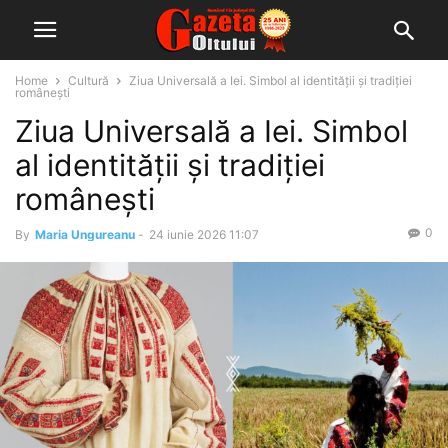
Home
Cultură
Ziua Universală a Iei. Simbol al identității și tradiției
românești
Ziua Universală a Iei. Simbol
al identității și tradiției
românești
0
By
Maria Ungureanu
-
24 iunie 2026 11:07