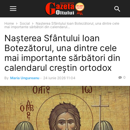
Home
Social
Nașterea Sfântului Ioan Botezătorul, una dintre cele
mai importante sărbători din calendarul...
Nașterea Sfântului Ioan
Botezătorul, una dintre cele
mai importante sărbători din
calendarul creștin ortodox
0
By
Maria Ungureanu
-
24 iunie 2026 11:04