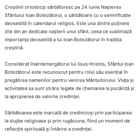
Creștinii ortodocși sărbătoresc pe 24 iunie Nașterea
Sfântului Ioan Botezătorul, o sărbătoare cu o semnificație
deosebită în calendarul religios. Este una dintre puținele
zile din an dedicate nașterii unui sfânt, ceea ce subliniază
importanța deosebită a lui Ioan Botezătorul în tradiția
creștină.
Considerat înaintemergătorul lui Iisus Hristos, Sfântul Ioan
Botezătorul este recunoscut pentru rolul său esențial în
pregătirea oamenilor pentru venirea Mântuitorului. Viața și
activitatea sa sunt strâns legate de chemarea la pocăință și
la apropierea de valorile credinței.
Sărbătoarea este marcată de credincioși prin participarea
la slujbe religioase și prin rugăciune, fiind un moment de
reflecție spirituală și întărire a credinței.