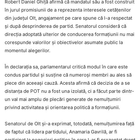
Robert Daniel Ghiță afirmă că mandatul său a fost construit
în jurul promisiunii de a reprezenta interesele cetățenilor
din județul Olt, angajament pe care spune că l-a respectat
și după desprinderea de partid. Senatorul consideră că
direcția adoptată ulterior de conducerea formațiunii nu mai
corespunde valorilor și obiectivelor asumate public la
momentul alegerilor.
În declarația sa, parlamentarul critică modul în care este
condus partidul și susține că numeroși membri au ales să
plece din aceeași cauză. Acesta afirmă că decizia de a se
distanța de POT nu a fost una izolată, ci a făcut parte dintr-
un val mai amplu de plecări generate de nemulțumiri
privind activitatea și orientarea politică a formațiunii.
Senatorul de Olt și-a exprimat, totodată, nemulțumirea față
de faptul că lidera partidului, Anamaria Gavrilă, ar fi
participat la negocieri politice în care l-ar fi prezentat drept