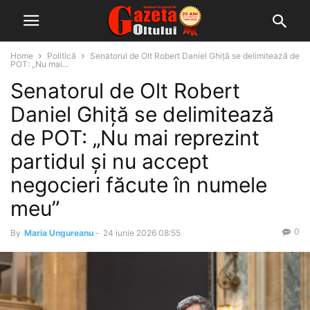
Home
Politică
Senatorul de Olt Robert Daniel Ghiță se delimitează de
POT: „Nu mai...
Senatorul de Olt Robert
Daniel Ghiță se delimitează
de POT: „Nu mai reprezint
partidul și nu accept
negocieri făcute în numele
meu”
0
By
Maria Ungureanu
-
24 iunie 2026 08:55