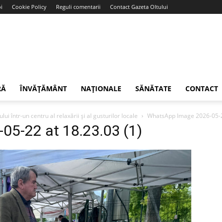
i
Cookie Policy
Reguli comentarii
Contact Gazeta Oltului
RĂ
ÎNVĂȚĂMÂNT
NAȚIONALE
SĂNĂTATE
CONTACT
i într-un centru al relaxării și al gusturilor locale
WhatsApp Image 2026-05-22
5-22 at 18.23.03 (1)