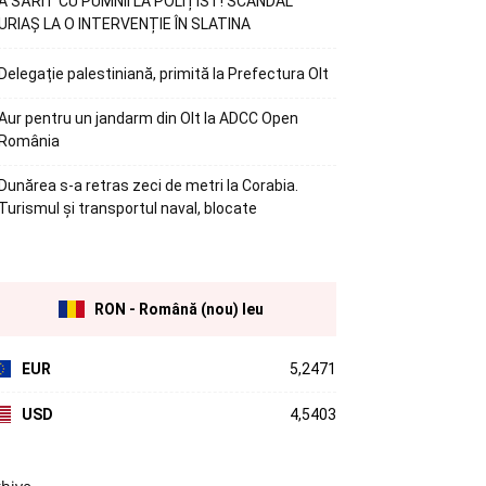
A SĂRIT CU PUMNII LA POLIȚIST! SCANDAL
URIAȘ LA O INTERVENȚIE ÎN SLATINA
Delegație palestiniană, primită la Prefectura Olt
Aur pentru un jandarm din Olt la ADCC Open
România
Dunărea s-a retras zeci de metri la Corabia.
Turismul și transportul naval, blocate
RON - Română (nou) leu
EUR
5,2471
USD
4,5403