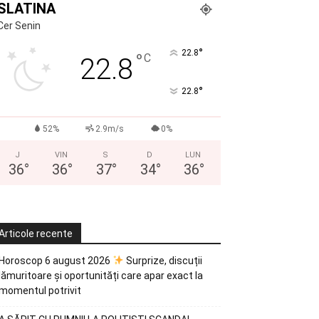
SLATINA
Cer Senin
°
22.8
°
C
22.8
°
22.8
52%
2.9m/s
0%
J
VIN
S
D
LUN
36
°
36
°
37
°
34
°
36
°
Articole recente
Horoscop 6 august 2026
Surprize, discuții
lămuritoare și oportunități care apar exact la
momentul potrivit