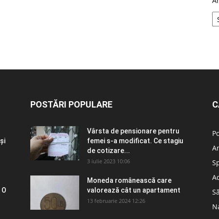
A
POSTĂRI POPULARE
C
Vârsta de pensionare pentru
Po
și
femei s-a modificat. Ce stagiu
A
de cotizare...
3 iulie 2023 10:06
S
Ad
Moneda românească care
 O
valorează cât un apartament
S
13 februarie 2024 12:26
N