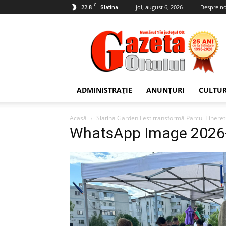
C
22.8
joi, august 6, 2026
Despre no
Slatina
Gazeta
Oltului
ADMINISTRAȚIE
ANUNȚURI
CULTU
Acasă
Slatina Garden Fest transformă Parcul Tineretulu
WhatsApp Image 2026-0