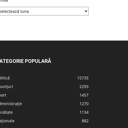
rhive
ATEGORIE POPULARĂ
litică
15735
nunțuri
2293
port
1457
ministrație
1270
ănătate
1134
aționale
882