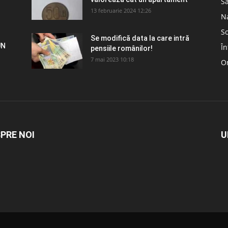
S
13 februarie 2024 12:26
N
So
Se modifică data la care intră
UN
În
pensiile românilor!
7 mai 2023 10:18
Om
PRE NOI
U