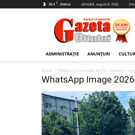
C
20.4
sâmbătă, august 8, 2026
Des
Slatina
Gazeta
Oltului
ADMINISTRAȚIE
ANUNȚURI
CULTU
Acasă
Polițiștii și motocicliștii din Olt, campanie co
WhatsApp Image 2026-0