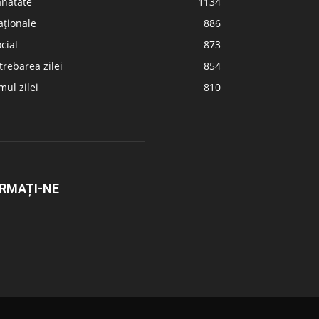
ănătate
1134
aționale
886
cial
873
trebarea zilei
854
ul zilei
810
RMAȚI-NE