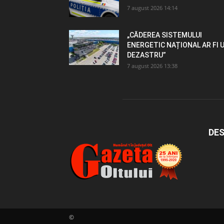
7 august 2026 14:14
„CĂDEREA SISTEMULUI
ENERGETIC NAȚIONAL AR FI 
DEZASTRU”
7 august 2026 13:38
DES
©