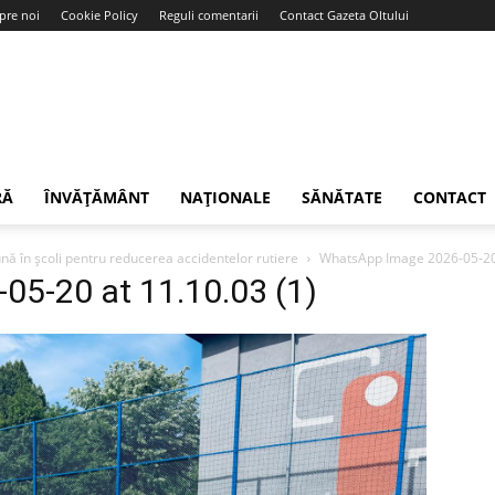
pre noi
Cookie Policy
Reguli comentarii
Contact Gazeta Oltului
RĂ
ÎNVĂȚĂMÂNT
NAȚIONALE
SĂNĂTATE
CONTACT
mună în școli pentru reducerea accidentelor rutiere
WhatsApp Image 2026-05-20 
5-20 at 11.10.03 (1)