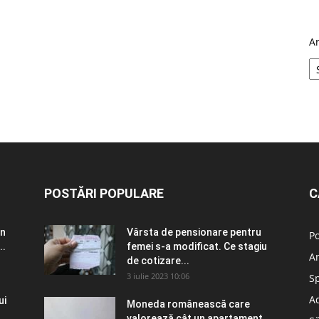
A
POSTĂRI POPULARE
C
în
Vârsta de pensionare pentru
Po
..
femei s-a modificat. Ce stagiu
A
de cotizare...
3 iulie 2023 10:06
S
Ad
ui
Moneda românească care
valorează cât un apartament