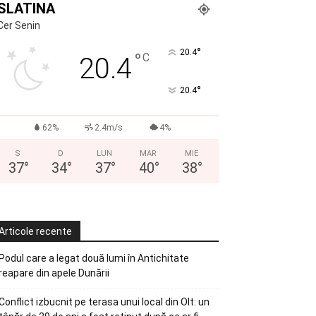
SLATINA
Cer Senin
°
20.4
°
C
20.4
°
20.4
62%
2.4m/s
4%
S
D
LUN
MAR
MIE
37
°
34
°
37
°
40
°
38
°
Articole recente
Podul care a legat două lumi în Antichitate
reapare din apele Dunării
Conflict izbucnit pe terasa unui local din Olt: un