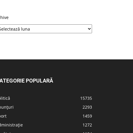
rhive
ATEGORIE POPULARĂ
litică
15735
nunțuri
2293
port
1459
ministrație
1272