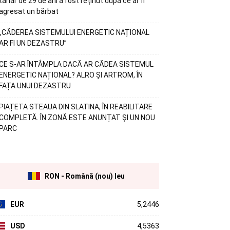
tânăr de 29 de ani a fost reținut după ce ar fi
agresat un bărbat
„CĂDEREA SISTEMULUI ENERGETIC NAȚIONAL
AR FI UN DEZASTRU”
CE S-AR ÎNTÂMPLA DACĂ AR CĂDEA SISTEMUL
ENERGETIC NAȚIONAL? ALRO ȘI ARTROM, ÎN
FAȚA UNUI DEZASTRU
PIAȚETA STEAUA DIN SLATINA, ÎN REABILITARE
COMPLETĂ. ÎN ZONĂ ESTE ANUNȚAT ȘI UN NOU
PARC
RON - Română (nou) leu
EUR
5,2446
USD
4,5363