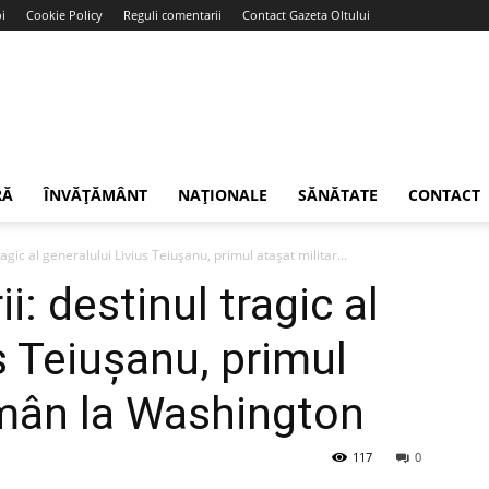
i
Cookie Policy
Reguli comentarii
Contact Gazeta Oltului
RĂ
ÎNVĂȚĂMÂNT
NAȚIONALE
SĂNĂTATE
CONTACT
tragic al generalului Livius Teiușanu, primul atașat militar...
ii: destinul tragic al
s Teiușanu, primul
omân la Washington
117
0