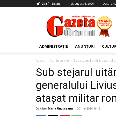
C
28.5
joi, august 6, 2026
Despre no
Slatina
Gazeta
Oltului
ADMINISTRAȚIE
ANUNȚURI
CULTU
Acasă
Administrație
Sub stejarul uitării: destinul 
Sub stejarul uităr
generalului Liviu
atașat militar r
De către
Maria Ungureanu
-
20 mai 2026 16:15