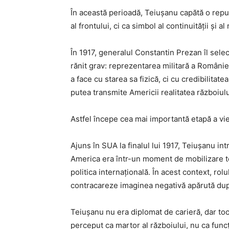
În această perioadă, Teiușanu capătă o reput
al frontului, ci ca simbol al continuității și al
În 1917, generalul Constantin Prezan îl sele
rănit grav: reprezentarea militară a României
a face cu starea sa fizică, ci cu credibilitat
putea transmite Americii realitatea războiu
Astfel începe cea mai importantă etapă a vie
Ajuns în SUA la finalul lui 1917, Teiușanu in
America era într-un moment de mobilizare tot
politica internațională. În acest context, rol
contracareze imaginea negativă apărută dup
Teiușanu nu era diplomat de carieră, dar tocma
perceput ca martor al războiului, nu ca funcți