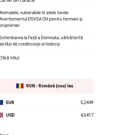
cartier din Caracal
Animalele, vulnerabile în zilele toride.
Avertismentul DSVSA Olt pentru fermieri și
proprietari
Schimbarea la Față a Domnului, sărbătorită
astăzi de credincioșii ortodocși
(fără titlu)
RON - Română (nou) leu
EUR
5,2449
USD
4,5417