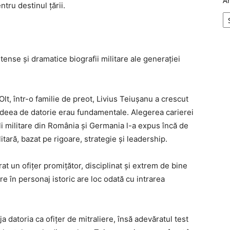
A
tru destinul țării.
intense și dramatice biografii militare ale generației
lt, într-o familie de preot, Livius Teiușanu a crescut
i ideea de datorie erau fundamentale. Alegerea carierei
coli militare din România și Germania l-a expus încă de
tară, bazat pe rigoare, strategie și leadership.
t un ofițer promițător, disciplinat și extrem de bine
e în personaj istoric are loc odată cu intrarea
ja datoria ca ofițer de mitraliere, însă adevăratul test