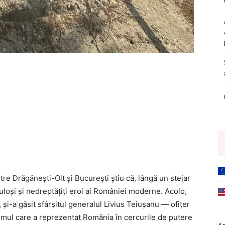
tre Drăgănești-Olt și București știu că, lângă un stejar
uloși și nedreptățiți eroi ai României moderne. Acolo,
, și-a găsit sfârșitul generalul Livius Teiușanu — ofițer
 omul care a reprezentat România în cercurile de putere