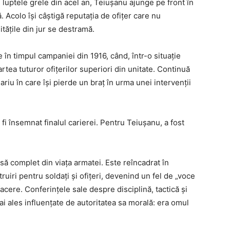
n luptele grele din acel an, Teiușanu ajunge pe front în
 Acolo își câștigă reputația de ofițer care nu
tățile din jur se destramă.
e în timpul campaniei din 1916, când, într-o situație
tea tuturor ofițerilor superiori din unitate. Continuă
ariu în care își pierde un braț în urma unei intervenții
 fi însemnat finalul carierei. Pentru Teiușanu, a fost
asă complet din viața armatei. Este reîncadrat în
ruiri pentru soldați și ofițeri, devenind un fel de „voce
cere. Conferințele sale despre disciplină, tactică și
ai ales influențate de autoritatea sa morală: era omul