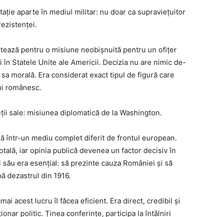
ație aparte în mediul militar: nu doar ca supraviețuitor
 rezistenței.
ctează pentru o misiune neobișnuită pentru un ofițer
 în Statele Unite ale Americii. Decizia nu are nimic de-
ea sa morală. Era considerat exact tipul de figură care
lui românesc.
ții sale: misiunea diplomatică de la Washington.
tră într-un mediu complet diferit de frontul european.
ală, iar opinia publică devenea un factor decisiv în
ul său era esențial: să prezinte cauza României și să
ă dezastrul din 1916.
i acest lucru îl făcea eficient. Era direct, credibil și
onar politic. Ținea conferințe, participa la întâlniri