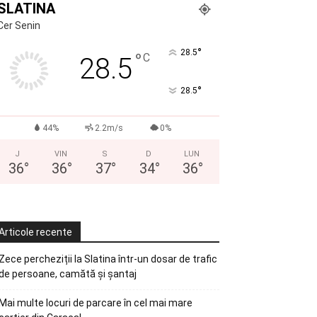
SLATINA
Cer Senin
°
28.5
°
C
28.5
°
28.5
44%
2.2m/s
0%
J
VIN
S
D
LUN
36
°
36
°
37
°
34
°
36
°
Articole recente
Zece percheziții la Slatina într-un dosar de trafic
de persoane, camătă și șantaj
Mai multe locuri de parcare în cel mai mare