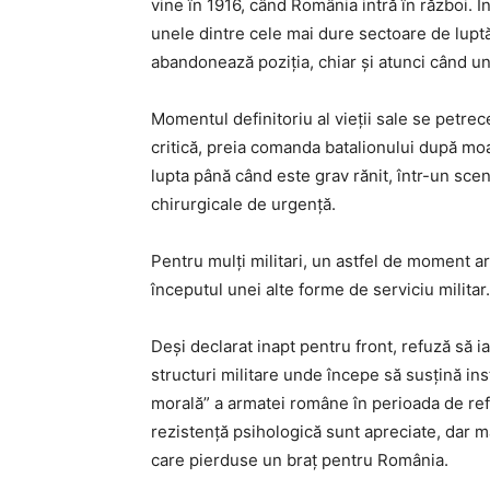
vine în 1916, când România intră în război. Î
unele dintre cele mai dure sectoare de luptă.
abandonează poziția, chiar și atunci când uni
Momentul definitoriu al vieții sale se petrec
critică, preia comanda batalionului după moar
lupta până când este grav rănit, într-un scen
chirurgicale de urgență.
Pentru mulți militari, un astfel de moment ar
începutul unei alte forme de serviciu militar.
Deși declarat inapt pentru front, refuză să i
structuri militare unde începe să susțină inst
morală” a armatei române în perioada de refa
rezistență psihologică sunt apreciate, dar m
care pierduse un braț pentru România.