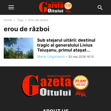
Home
Tags
Erou de război
erou de război
Sub stejarul uitării: destinul
tragic al generalului Livius
Teiușanu, primul atașat...
Maria Ungureanu
-
20 mai 2026 16:15