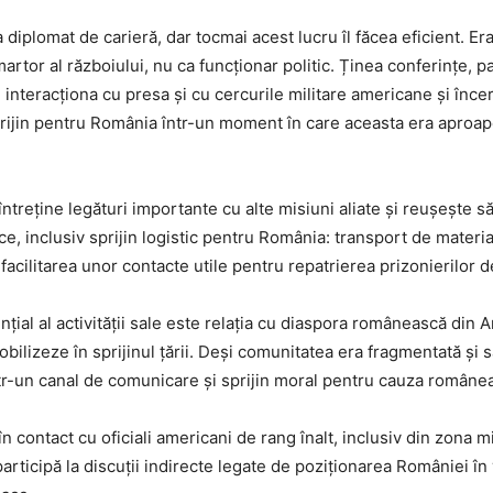
diplomat de carieră, dar tocmai acest lucru îl făcea eficient. Era 
artor al războiului, nu ca funcționar politic. Ținea conferințe, pa
le, interacționa cu presa și cu cercurile militare americane și înce
rijin pentru România într-un moment în care aceasta era aproape
 întreține legături importante cu alte misiuni aliate și reușește s
ce, inclusiv sprijin logistic pentru România: transport de materia
acilitarea unor contacte utile pentru repatrierea prizonierilor d
ial al activității sale este relația cu diaspora românească din 
bilizeze în sprijinul țării. Deși comunitatea era fragmentată și 
tr-un canal de comunicare și sprijin moral pentru cauza române
 în contact cu oficiali americani de rang înalt, inclusiv din zona mi
participă la discuții indirecte legate de poziționarea României în 