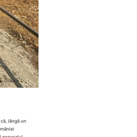
 că, lângă un
omâniei
l generalul