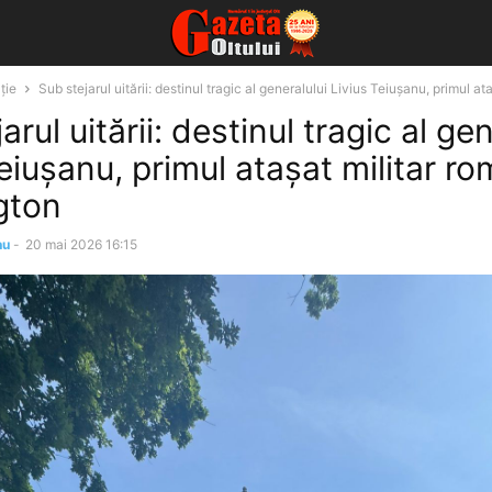
ție
Sub stejarul uitării: destinul tragic al generalului Livius Teiușanu, primul ataș
arul uitării: destinul tragic al ge
eiușanu, primul atașat militar ro
gton
nu
-
20 mai 2026 16:15