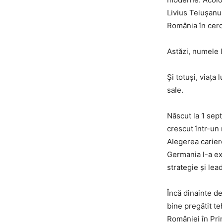
Livius Teiușanu
România în cerc
Astăzi, numele l
Și totuși, viața
sale.
Născut la 1 sept
crescut într-un
Alegerea cariere
Germania l-a ex
strategie și lea
Încă dinainte de
bine pregătit te
României în Pri