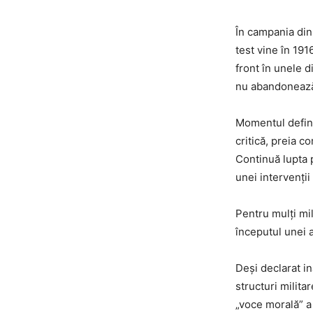
În campania din 
test vine în 191
front în unele d
nu abandonează p
Momentul definit
critică, preia c
Continuă lupta p
unei intervenții
Pentru mulți mil
începutul unei a
Deși declarat in
structuri milita
„voce morală” a