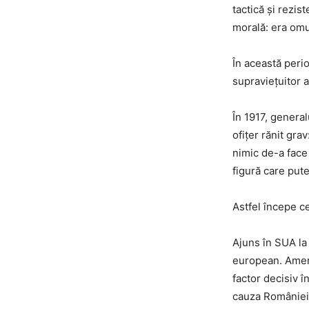
tactică și rezis
morală: era omu
În această peri
supraviețuitor al
În 1917, genera
ofițer rănit gra
nimic de-a face 
figură care put
Astfel începe c
Ajuns în SUA la 
european. Ameri
factor decisiv î
cauza României 