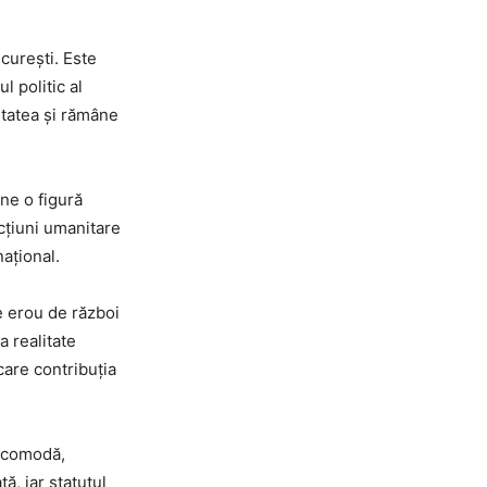
curești. Este
l politic al
vitatea și rămâne
âne o figură
acțiuni umanitare
național.
se erou de război
a realitate
care contribuția
incomodă,
ă, iar statutul