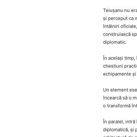
Teiușanu nu era 
și perceput ca m
întâlniri oficia
construiască sp
diplomatic.
În același timp,
chestiuni practi
echipamente și f
Un element esenț
încearcă să o mo
o transformă în
În paralel, intră
diplomatică, și 