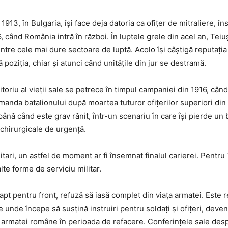
1913, în Bulgaria, își face deja datoria ca ofițer de mitraliere, î
6, când România intră în război. În luptele grele din acel an, Te
intre cele mai dure sectoare de luptă. Acolo își câștigă reputația
oziția, chiar și atunci când unitățile din jur se destramă.
oriu al vieții sale se petrece în timpul campaniei din 1916, când,
omanda batalionului după moartea tuturor ofițerilor superiori din 
ână când este grav rănit, într-un scenariu în care își pierde un 
 chirurgicale de urgență.
itari, un astfel de moment ar fi însemnat finalul carierei. Pentru
lte forme de serviciu militar.
apt pentru front, refuză să iasă complet din viața armatei. Este r
re unde începe să susțină instruiri pentru soldați și ofițeri, deve
 armatei române în perioada de refacere. Conferințele sale desp