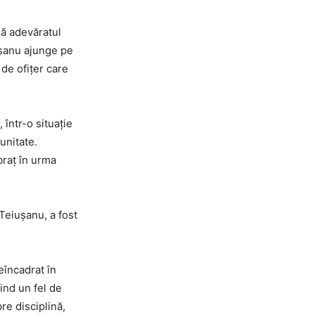
nsă adevăratul
iușanu ajunge pe
 de ofițer care
 într-o situație
unitate.
braț în urma
 Teiușanu, a fost
eîncadrat în
nind un fel de
re disciplină,