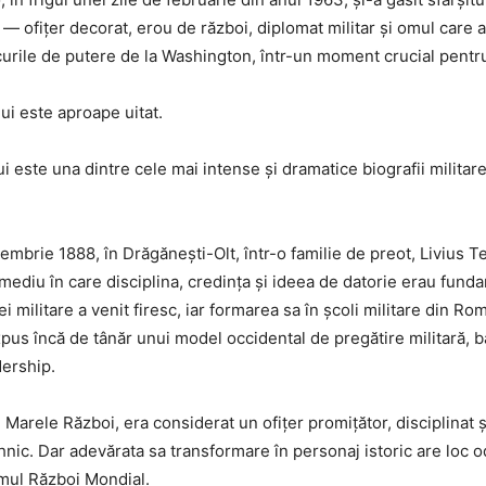
 — ofițer decorat, erou de război, diplomat militar și omul care 
urile de putere de la Washington, într-un moment crucial pentru 
ui este aproape uitat.
 lui este una dintre cele mai intense și dramatice biografii militar
embrie 1888, în Drăgănești-Olt, într-o familie de preot, Livius T
 mediu în care disciplina, credința și ideea de datorie erau fund
i militare a venit firesc, iar formarea sa în școli militare din Ro
pus încă de tânăr unui model occidental de pregătire militară, b
dership.
 Marele Război, era considerat un ofițer promițător, disciplinat 
hnic. Dar adevărata sa transformare în personaj istoric are loc o
mul Război Mondial.