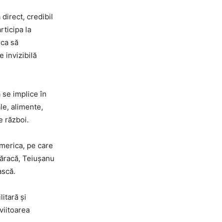
direct, credibil
rticipa la
rca să
 invizibilă
ă se implice în
le, alimente,
e război.
America, pe care
săracă, Teiușanu
ască.
litară și
viitoarea