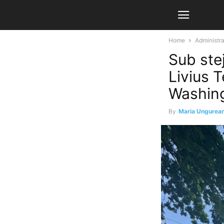
Home
Administra
Sub stej
Livius T
Washin
By
Maria Ungurea