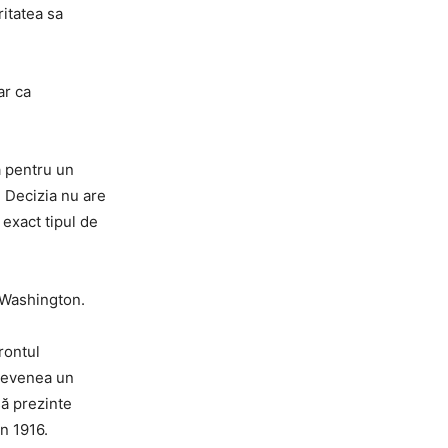
ritatea sa
ar ca
ă pentru un
. Decizia nu are
 exact tipul de
a Washington.
rontul
 devenea un
să prezinte
n 1916.