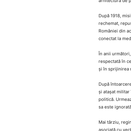
arhitectură de 
După 1918, misi
rechemat, repus,
României din ace
conectat la med
În anii următori
respectată în ce
și în sprijinirea
După întoarcerea
și atașat milita
politică. Urmeaz
sa este ignorată
Mai târziu, regi
asociată cu vech