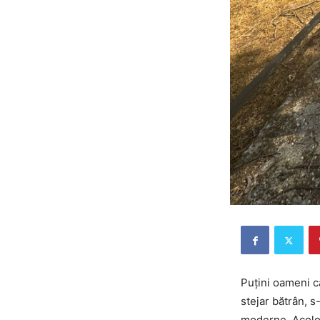
Puțini oameni ca
stejar bătrân, s
moderne. Acolo, 