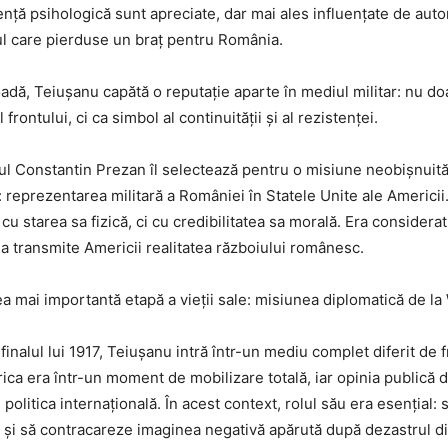
tență psihologică sunt apreciate, dar mai ales influențate de auto
l care pierduse un braț pentru România.
oadă, Teiușanu capătă o reputație aparte în mediul militar: nu do
 frontului, ci ca simbol al continuității și al rezistenței.
lul Constantin Prezan îl selectează pentru o misiune neobișnuit
v: reprezentarea militară a României în Statele Unite ale Americii
cu starea sa fizică, ci cu credibilitatea sa morală. Era considerat
ea transmite Americii realitatea războiului românesc.
ea mai importantă etapă a vieții sale: misiunea diplomatică de l
finalul lui 1917, Teiușanu intră într-un mediu complet diferit de f
ca era într-un moment de mobilizare totală, iar opinia publică
n politica internațională. În acest context, rolul său era esențial: 
și să contracareze imaginea negativă apărută după dezastrul di