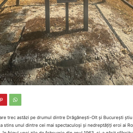
re trec astăzi pe drumul dintre Drăgănești-Olt și București știu
-a stins unul dintre cei mai spectaculoși și nedreptățiți eroi ai R
în frigul unei zile de februarie din anul 1963, și-a găsit sfârșitu