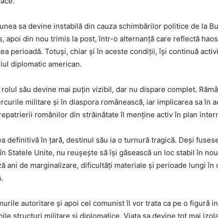
pace.
unea sa devine instabilă din cauza schimbărilor politice de la Bu
 apoi din nou trimis la post, într-o alternanță care reflectă haosu
a perioadă. Totuși, chiar și în aceste condiții, își continuă acti
iul diplomatic american.
, rolul său devine mai puțin vizibil, dar nu dispare complet. Răm
rcurile militare și în diaspora românească, iar implicarea sa în 
 repatrierii românilor din străinătate îl menține activ în plan inter
 definitivă în țară, destinul său ia o turnură tragică. Deși fuse
r în Statele Unite, nu reușește să își găsească un loc stabil în nou
ă ani de marginalizare, dificultăți materiale și perioade lungi în 
.
murile autoritare și apoi cel comunist îl vor trata ca pe o figură 
ile structuri militare și diplomatice. Viața sa devine tot mai izolat