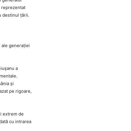
a reprezentat
destinul țării.
e ale generației
eiușanu a
amentale.
mânia și
azat pe rigoare,
și extrem de
dată cu intrarea