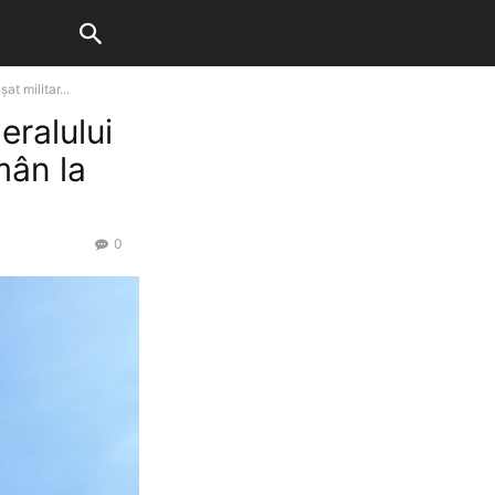
at militar...
neralului
mân la
0