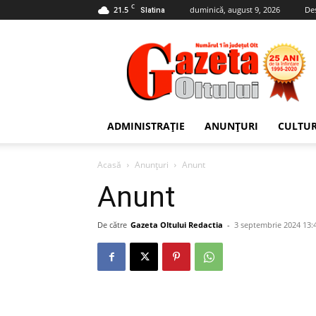
C
21.5
duminică, august 9, 2026
De
Slatina
Gazeta
Oltului
ADMINISTRAȚIE
ANUNȚURI
CULTU
Acasă
Anunțuri
Anunt
Anunt
De către
Gazeta Oltului Redactia
-
3 septembrie 2024 13: