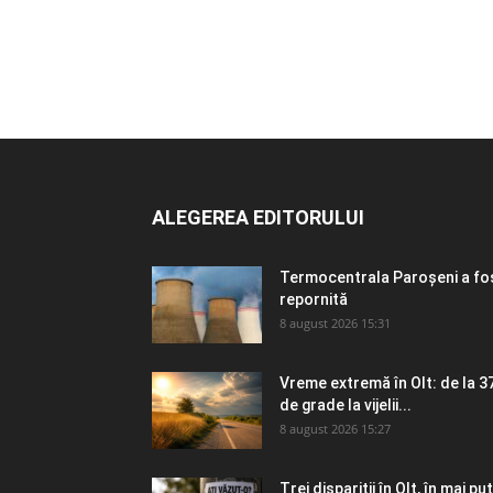
ALEGEREA EDITORULUI
Termocentrala Paroșeni a fo
repornită
8 august 2026 15:31
Vreme extremă în Olt: de la 3
de grade la vijelii...
8 august 2026 15:27
Trei dispariții în Olt, în mai puț