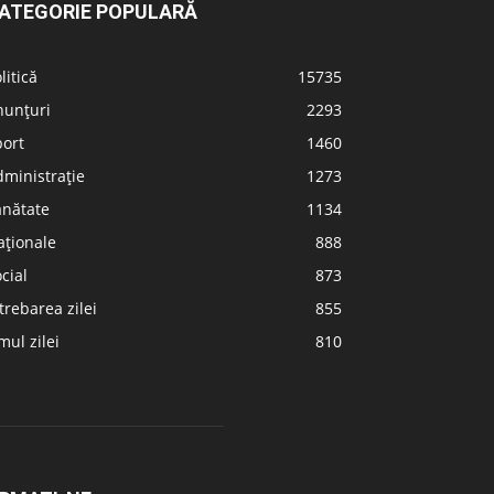
ATEGORIE POPULARĂ
litică
15735
nunțuri
2293
port
1460
ministrație
1273
ănătate
1134
aționale
888
cial
873
trebarea zilei
855
ul zilei
810