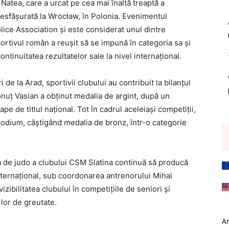
l Natea, care a urcat pe cea mai înaltă treaptă a
esfășurată la Wrocław, în Polonia. Evenimentul
lice Association și este considerat unul dintre
portivul român a reușit să se impună în categoria sa și
ntinuitatea rezultatelor sale la nivel internațional.
 de la Arad, sportivii clubului au contribuit la bilanțul
Ionuț Vasian a obținut medalia de argint, după un
ape de titlul național. Tot în cadrul aceleiași competiții,
podium, câștigând medalia de bronz, într-o categorie
a de judo a clubului
CSM Slatina
continuă să producă
nternațional, sub coordonarea antrenorului Mihai
zibilitatea clubului în competițiile de seniori și
 lor de greutate.
A