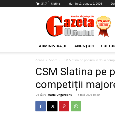
C
31.7
duminică, august 9, 2026
De
Slatina
Gazeta
Oltului
ADMINISTRAȚIE
ANUNȚURI
CULTU
Acasă
Sport
CSM Slatina pe podium în două compe
CSM Slatina pe 
competiții major
De către
Maria Ungureanu
-
18 mai 2026 10:50