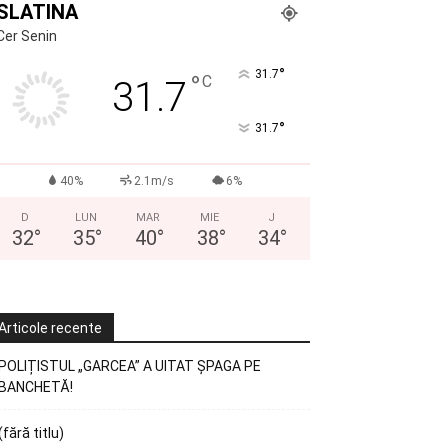
SLATINA
Cer Senin
°
31.7
°
C
31.7
°
31.7
40%
2.1m/s
6%
D
LUN
MAR
MIE
J
32
°
35
°
40
°
38
°
34
°
Articole recente
POLIȚISTUL „GARCEA” A UITAT ȘPAGA PE
BANCHETĂ!
(fără titlu)