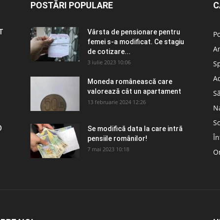
POSTĂRI POPULARE
C
T
Vârsta de pensionare pentru
Po
femei s-a modificat. Ce stagiu
A
de cotizare...
3 iulie 2023 10:06
S
Ad
Moneda românească care
valorează cât un apartament
S
13 februarie 2024 12:26
N
So
O
Se modifică data la care intră
În
pensiile românilor!
7 mai 2023 10:18
Om