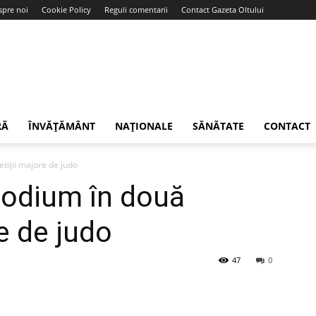
spre noi
Cookie Policy
Reguli comentarii
Contact Gazeta Oltului
RĂ
ÎNVĂȚĂMÂNT
NAȚIONALE
SĂNĂTATE
CONTACT
tiții majore de judo
podium în două
e de judo
47
0