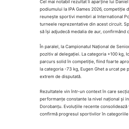
Cel mai notabil rezultat îi aparține lui Danie
podiumului la IPA Games 2026, competiție d
reunește sportivi membri ai International Po
turneele reprezentative din acest circuit. S
să își adjudecă medalia de aur, confirmând co
În paralel, la Campionatul Național de Seniori
pozitiv al delegației. La categoria +100 kg, 
parcurs solid în competiție, fiind foarte apro
la categoria -73 kg, Eugen Ghet a urcat pe 
extrem de disputată.
Rezultatele vin într-un context în care secți
performanțe constante la nivel național și i
Dorobanțu. Evoluțiile recente consolidează vi
confirmă progresul sportivilor în categoriile