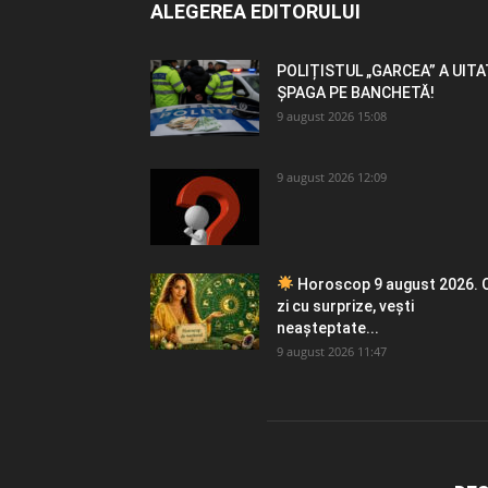
ALEGEREA EDITORULUI
POLIȚISTUL „GARCEA” A UITA
ȘPAGA PE BANCHETĂ!
9 august 2026 15:08
9 august 2026 12:09
Horoscop 9 august 2026. 
zi cu surprize, vești
neașteptate...
9 august 2026 11:47