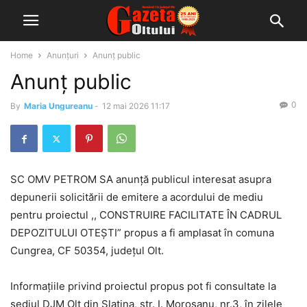
Home
Anunțuri
Anunţ public
Anunţ public
0
By
Maria Ungureanu
-
12 mai 2026 11:17
SC OMV PETROM SA
anunţă publicul interesat asupra
depunerii solicitării de emitere a acordului de mediu
pentru proiectul
,,
CONSTRUIRE
FACILITATE ÎN CADRUL
DEPOZITULUI OTEŞTI”
propus a fi amplasat în comuna
Cungrea, CF 50354, judeţul Olt
.
Informaţiile privind proiectul propus pot fi consultate la
sediul DJM Olt din Slatina, str. I. Moroşanu, nr.3, în zilele