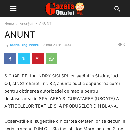
Home
Anunțuri
ANUNT
ANUNT
0
By
Maria Ungureanu
-
8 mai 2026 10:34
S.C.(AF, PF) LAUNDRY SISI SRL cu sediul in Slatina, jud.
Olt, str. Strehareti, nr. 32, anunta public depunerea cererii
pentru obtinerea autorizatiei de mediu pentru
desfasurarea de SPALAREA SI CURATAREA (USCATA) A
ARTICOLELOR TEXTILE SI A PRODUSELOR DIN BLANA.
Observatiile si sugestiile din partea cetatenilor se depun in
scris la sediul DJM Olt, Slatina, str. Ion Morosanu, nr. 3, pe