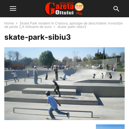
Home
Skate Park modern în Craiova, aproape de deschidere: investiție
de peste 2,4 milioane de euro
skate-park-sibiu3
skate-park-sibiu3