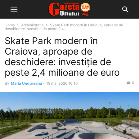
Home
Administrație
Skate Park modern în Craiova, aproape de
deschidere: investiție de peste 2,4...
Skate Park modern în
Craiova, aproape de
deschidere: investiție de
peste 2,4 milioane de euro
0
By
Maria Ungureanu
-
19 mai 2026 10:16