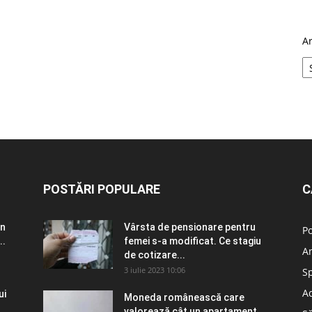
A
POSTĂRI POPULARE
C
în
Vârsta de pensionare pentru
Po
..
femei s-a modificat. Ce stagiu
A
de cotizare...
3 iulie 2023 10:06
S
Ad
ui
Moneda românească care
valorează cât un apartament