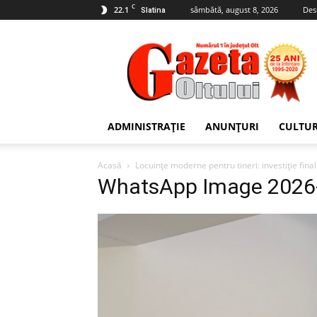
C
22.1
sâmbătă, august 8, 2026
Des
Slatina
Gazeta
Oltului
ADMINISTRAȚIE
ANUNȚURI
CULTU
Acasă
Locuințe moderne pentru tineri: investiție final
WhatsApp Image 2026-