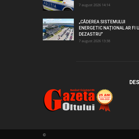
7 august 2026 14:14
„CĂDEREA SISTEMULUI
ENERGETIC NAȚIONAL AR FI 
DEZASTRU”
7 august 2026 13:38
DES
©