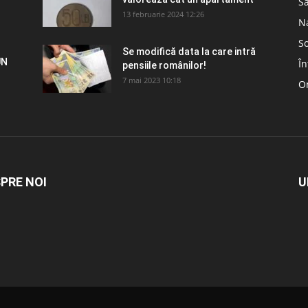
S
13 februarie 2024 12:26
N
So
Se modifică data la care intră
UN
În
pensiile românilor!
7 mai 2023 10:18
Om
PRE NOI
U