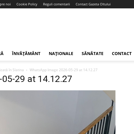
pre noi
Cookie Policy
Reguli comentarii
Contact Gazeta Oltului
RĂ
ÎNVĂȚĂMÂNT
NAȚIONALE
SĂNĂTATE
CONTACT
izată în Slatina
WhatsApp Image 2026-05-29 at 14.12.27
05-29 at 14.12.27