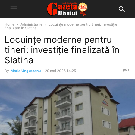
Home
Administrație
Locuințe moderne pentru tineri: investiție
finalizată în Slatina
Locuințe moderne pentru
tineri: investiție finalizată în
Slatina
0
By
Maria Ungureanu
-
29 mai 2026 14:25