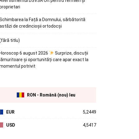
Avertismentul DSVSA Olt pentru fermieri și
proprietari
Schimbarea la Față a Domnului, sărbătorită
astăzi de credincioșii ortodocși
(fără titlu)
Horoscop 6 august 2026
Surprize, discuții
lămuritoare și oportunități care apar exact la
momentul potrivit
RON - Română (nou) leu
EUR
5,2449
USD
4,5417