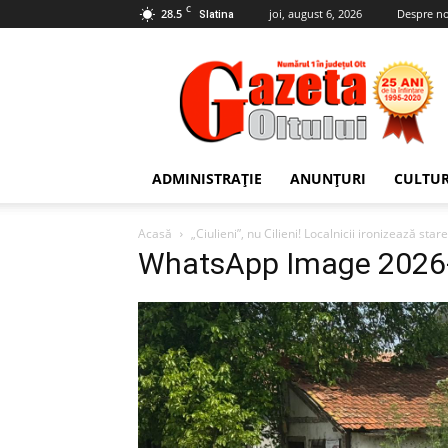
C
28.5
joi, august 6, 2026
Despre no
Slatina
Gazeta
Oltului
ADMINISTRAȚIE
ANUNȚURI
CULTU
Acasă
„Ciulieni”, nu Cilieni! Localnicii ironizează st
WhatsApp Image 2026-0