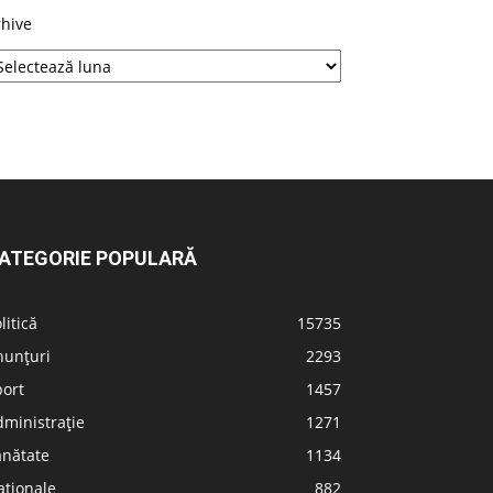
rhive
ATEGORIE POPULARĂ
litică
15735
nunțuri
2293
port
1457
ministrație
1271
ănătate
1134
aționale
882