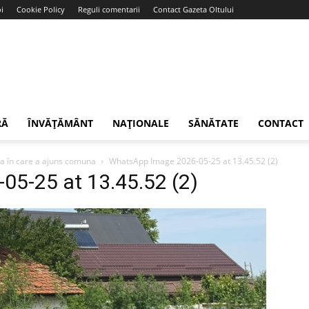
i
Cookie Policy
Reguli comentarii
Contact Gazeta Oltului
RĂ
ÎNVĂȚĂMÂNT
NAȚIONALE
SĂNĂTATE
CONTACT
area în care a ajuns comuna
WhatsApp Image 2026-05-25 at 13.45.52 (2)
5-25 at 13.45.52 (2)