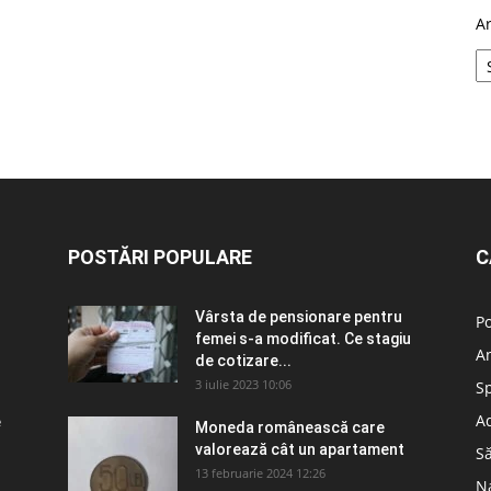
A
POSTĂRI POPULARE
C
n
Vârsta de pensionare pentru
Po
femei s-a modificat. Ce stagiu
A
de cotizare...
3 iulie 2023 10:06
S
Ad
e
Moneda românească care
valorează cât un apartament
S
13 februarie 2024 12:26
N