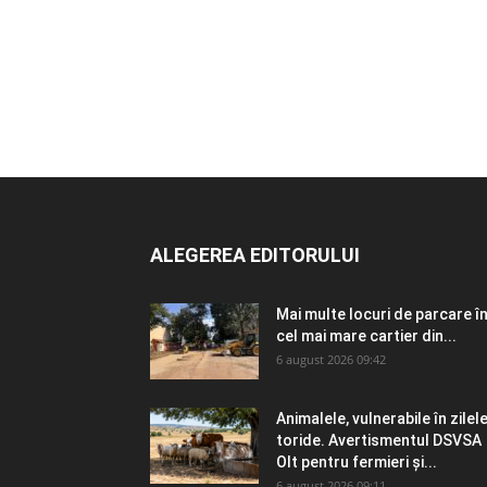
ALEGEREA EDITORULUI
Mai multe locuri de parcare î
cel mai mare cartier din...
6 august 2026 09:42
Animalele, vulnerabile în zilel
toride. Avertismentul DSVSA
Olt pentru fermieri și...
6 august 2026 09:11