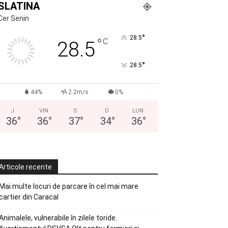
SLATINA
Cer Senin
°
28.5
°
C
28.5
°
28.5
44%
2.2m/s
0%
J
VIN
S
D
LUN
36
°
36
°
37
°
34
°
36
°
Articole recente
Mai multe locuri de parcare în cel mai mare
cartier din Caracal
Animalele, vulnerabile în zilele toride.