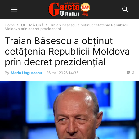
Home
ULTIMĂ ORĂ
Traian Băsescu a obținut cetățenia Republicii
Moldova prin decret prezidențial
Traian Băsescu a obținut
cetățenia Republicii Moldova
prin decret prezidențial
0
By
Maria Ungureanu
-
26 mai 2026 14:35