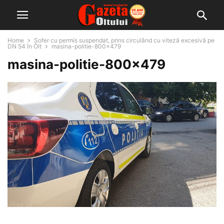
Home
Șofer cu permis suspendat, prins circulând cu viteză excesivă pe
DN 54 în Olt
masina-politie-800x479
masina-politie-800×479