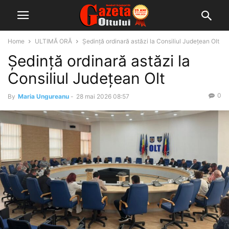
Home
ULTIMĂ ORĂ
Ședință ordinară astăzi la Consiliul Județean Olt
Ședință ordinară astăzi la
Consiliul Județean Olt
0
By
Maria Ungureanu
-
28 mai 2026 08:57