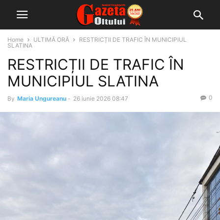
Home
ULTIMĂ ORĂ
RESTRICȚII DE TRAFIC ÎN MUNICIPIUL
SLATINA
RESTRICȚII DE TRAFIC ÎN
MUNICIPIUL SLATINA
0
By
Maria Ungureanu
-
26 iunie 2026 08:47