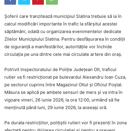
Șoferii care tranzitează municipiul Slatina trebuie să ia în
calcul modificări importante în trafic la sfârșitul acestei
săptămâni, odată cu organizarea evenimentelor dedicate
Zilelor Municipiului Slatina. Pentru desfășurarea în condiții
de siguranță a manifestărilor, autoritățile vor închide
circulația pe una dintre cele mai circulate artere din oraș.
Potrivit Inspectoratului de Poliție Județean Olt, traficul
rutier va fi restricționat pe bulevardul Alexandru Ioan Cuza,
pe sectorul cuprins între Magazinul Oltul și Oficiul Poștal.
Măsura se aplică pe ambele sensuri de mers și va intra în
vigoare vineri, 26 iunie 2026, la ora 12:00, urmând să fie
menținută până luni, 29 iunie 2026, la aceeași oră.
Pe durata restricțiilor, polițiștii rutieri vor fi prezenți în zona
afectată pentru dirijarea circulației și pentru a preveni