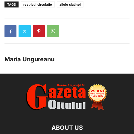
TAGS
restrictii circulatie
zilele slatinei
Maria Ungureanu
ABOUT US