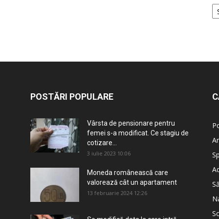
POSTĂRI POPULARE
C
Vârsta de pensionare pentru
Po
femei s-a modificat. Ce stagiu de
An
cotizare...
3 iulie 2023 10:06
Sp
Ad
Moneda românească care
valorează cât un apartament
S
13 februarie 2024 12:26
Na
So