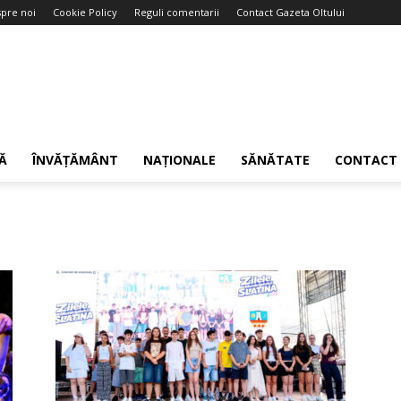
pre noi
Cookie Policy
Reguli comentarii
Contact Gazeta Oltului
Ă
ÎNVĂȚĂMÂNT
NAȚIONALE
SĂNĂTATE
CONTACT