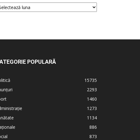
ATEGORIE POPULARĂ
litică
15735
unțuri
2293
ort
1460
ministrație
1273
ănătate
1134
ționale
886
cial
873