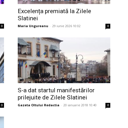
Excelența premiată la Zilele
Slatinei
Maria Ungureanu
-
29 iunie 2026 10:02
0
0
S-a dat startul manifestărilor
prilejuite de Zilele Slatinei
Gazeta Oltului Redactia
-
20 ianuarie 2018 10:40
0
0