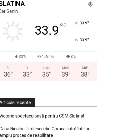
SLATINA
Cer Senin
°
33.9
°
C
33.9
°
33.9
33%
1.4m/s
8%
S
D
LUN
MAR
MIE
36
°
33
°
35
°
39
°
38
°
Articole recente
Victorie spectaculoasă pentru CSM Slatina!
Casa Nicolae Titulescu din Caracal intră într-un
amplu proces de reabilitare