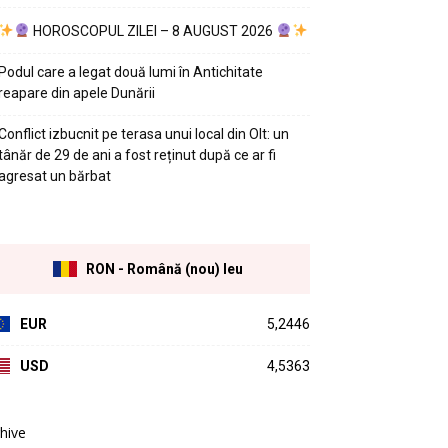
HOROSCOPUL ZILEI – 8 AUGUST 2026
Podul care a legat două lumi în Antichitate
reapare din apele Dunării
Conflict izbucnit pe terasa unui local din Olt: un
tânăr de 29 de ani a fost reținut după ce ar fi
agresat un bărbat
RON - Română (nou) leu
EUR
5,2446
USD
4,5363
hive