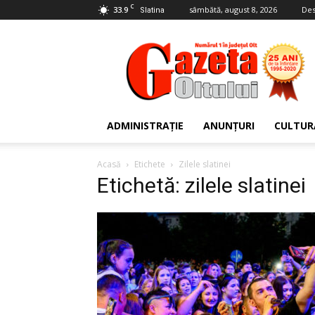
C
33.9
sâmbătă, august 8, 2026
Des
Slatina
Gazeta
Oltului
ADMINISTRAȚIE
ANUNȚURI
CULTUR
Acasă
Etichete
Zilele slatinei
Etichetă: zilele slatinei