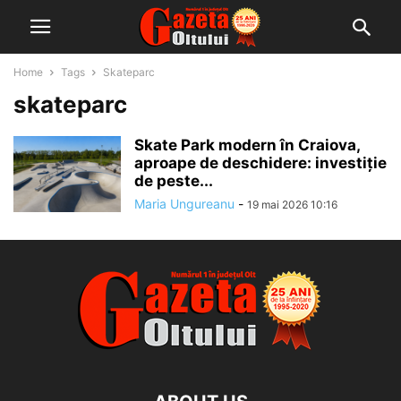
Home
Tags
Skateparc
skateparc
Skate Park modern în Craiova,
aproape de deschidere: investiție
de peste...
Maria Ungureanu
-
19 mai 2026 10:16