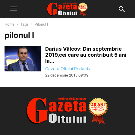
Home
Tags
Pilonul I
pilonul I
Darius Vâlcov: Din septembrie
2019,cei care au contribuit 5 ani
la...
Gazeta Oltului Redactia
-
22 decembrie 2018 09:09