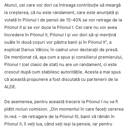
Atunci, cei care vor dori ca întreaga contribuție să meargă
la creșterea, că nu este randament, care este anunțată și
votată în Pilonul I de pensii de 15-40% se vor retrage de la
Pilonul II și se vor duce la Pilonul I. Cei care nu vor avea
încredere în Pilonul II, Pilonul I și vor dori să-și mențină
ouăle în două coșuri vor păstra banii și în Pilonul II”, a
explicat Darius Vâlcov, în cadrul unor declarații de presă.
De menționat că, așa cum a spus și consilierul premierului,
Pilonul I (cel clasic de stat) nu are un randament, ci este
crescut după cum stabilesc autoritățile. Acesta a mai spus
că această propunere a fost discutată cu partenerii de la
ALDE.
De asemenea, pentru această trecere la Pilonul I nu va fi
plătit niciun comision. „Din momentul în care faceți cererea
(n.red. – de retragere de la Pilonul II), banii vă rămân în
Pilonul II, îi veți lua, când veți ieși la pensie, iar pentru