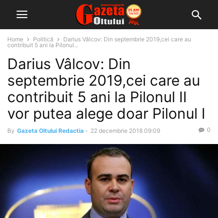
Home
Politică
Darius Vâlcov: Din septembrie 2019,cei care au
contribuit 5 ani la Pilonul...
Darius Vâlcov: Din
septembrie 2019,cei care au
contribuit 5 ani la Pilonul II
vor putea alege doar Pilonul I
0
By
Gazeta Oltului Redactia
-
22 decembrie 2018 09:09