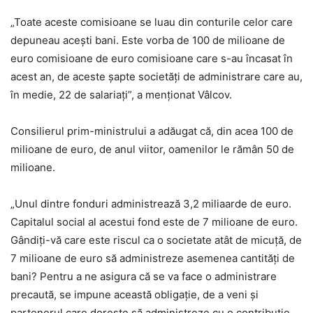
„Toate aceste comisioane se luau din conturile celor care
depuneau acești bani. Este vorba de 100 de milioane de
euro comisioane de euro comisioane care s-au încasat în
acest an, de aceste șapte societăți de administrare care au,
în medie, 22 de salariați”, a menționat Vâlcov.
Consilierul prim-ministrului a adăugat că, din acea 100 de
milioane de euro, de anul viitor, oamenilor le rămân 50 de
milioane.
„Unul dintre fonduri administrează 3,2 miliaarde de euro.
Capitalul social al acestui fond este de 7 milioane de euro.
Gândiți-vă care este riscul ca o societate atât de micuță, de
7 milioane de euro să administreze asemenea cantități de
bani? Pentru a ne asigura că se va face o administrare
precaută, se impune această obligație, de a veni și
partenerul care dorește să administreze cu o contribuție