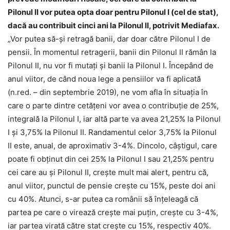
Pilonul II vor putea opta doar pentru Pilonul I (cel de stat),
dacă au contribuit cinci ani la Pilonul II, potrivit Mediafax.
„Vor putea să-și retragă banii, dar doar către Pilonul I de
pensii. În momentul retragerii, banii din Pilonul II rămân la
Pilonul II, nu vor fi mutați și banii la Pilonul I. Începând de
anul viitor, de când noua lege a pensiilor va fi aplicată
(n.red. – din septembrie 2019), ne vom afla în situația în
care o parte dintre cetățeni vor avea o contribuție de 25%,
integrală la Pilonul I, iar altă parte va avea 21,25% la Pilonul
I și 3,75% la Pilonul II. Randamentul celor 3,75% la Pilonul
II este, anual, de aproximativ 3-4%. Dincolo, câștigul, care
poate fi obținut din cei 25% la Pilonul I sau 21,25% pentru
cei care au și Pilonul II, crește mult mai alert, pentru că,
anul viitor, punctul de pensie crește cu 15%, peste doi ani
cu 40%. Atunci, s-ar putea ca românii să înțeleagă că
partea pe care o virează crește mai puțin, crește cu 3-4%,
iar partea virată către stat crește cu 15%, respectiv 40%.