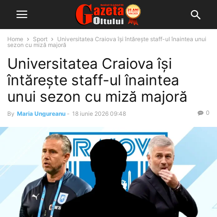
Home
Sport
Universitatea Craiova își întărește staff-ul înaintea unui
sezon cu miză majoră
Universitatea Craiova își
întărește staff-ul înaintea
unui sezon cu miză majoră
0
By
Maria Ungureanu
-
18 iunie 2026 09:48