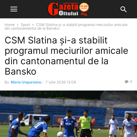
Home
Sport
CSM Slatina și-a stabilit programul meciurilor amicale
din cantonamentul de la Bansko
CSM Slatina și-a stabilit
programul meciurilor amicale
din cantonamentul de la
Bansko
0
By
Maria Ungureanu
-
7 iulie 2026 12:08