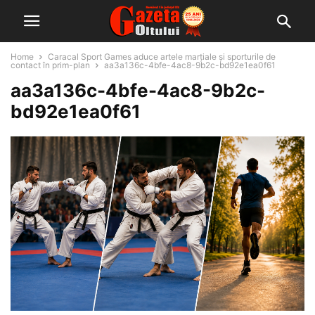
Home
Caracal Sport Games aduce artele marțiale și sporturile de
contact în prim-plan
aa3a136c-4bfe-4ac8-9b2c-bd92e1ea0f61
aa3a136c-4bfe-4ac8-9b2c-
bd92e1ea0f61