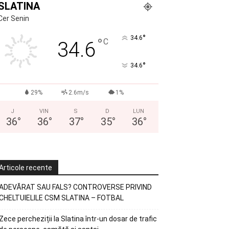
SLATINA
Cer Senin
°
34.6
°
C
34.6
°
34.6
29%
2.6m/s
1%
J
VIN
S
D
LUN
36
°
36
°
37
°
35
°
36
°
Articole recente
ADEVĂRAT SAU FALS? CONTROVERSE PRIVIND
CHELTUIELILE CSM SLATINA – FOTBAL
Zece percheziții la Slatina într-un dosar de trafic