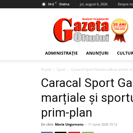
C
34.6
joi, august 6, 2026
Despre no
Slatina
Gazeta
Oltului
ADMINISTRAȚIE
ANUNȚURI
CULTU
Acasă
Sport
Caracal Sport Games aduce artele marț
Caracal Sport G
marțiale și sport
prim-plan
De către
Maria Ungureanu
-
11 iunie 2026 15:12