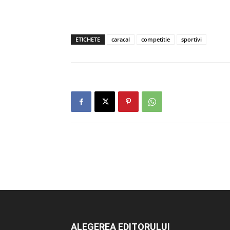
ETICHETE
caracal
competitie
sportivi
ALEGEREA EDITORULUI