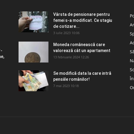
Vârsta de pensionare pentru
Po
femei s-a modificat. Ce stagiu
A
–
de cotizare...
3 iulie 2023 10:06
S
Ad
Moneda românească care
r-
valorează cât un apartament
S
ne,
13 februarie 2024 12:26
N
So
Se modifică data la care intră
În
pensiile românilor!
n
7 mai 2023 10:18
Om