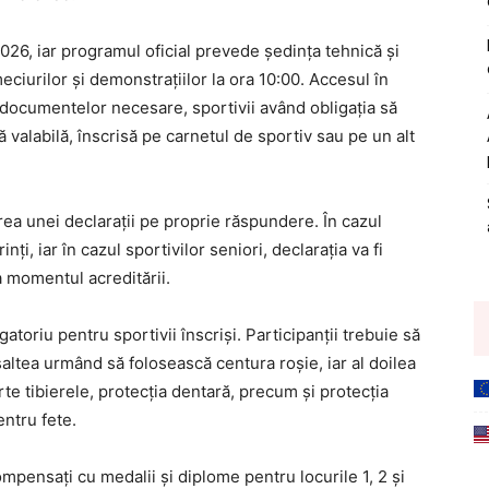
26, iar programul oficial prevede ședința tehnică și
eciurilor și demonstrațiilor la ora 10:00. Accesul în
documentelor necesare, sportivii având obligația să
ă valabilă, înscrisă pe carnetul de sportiv sau pe un alt
ea unei declarații pe proprie răspundere. În cazul
i, iar în cazul sportivilor seniori, declarația va fi
a momentul acreditării.
gatoriu pentru sportivii înscriși. Participanții trebuie să
saltea urmând să folosească centura roșie, iar al doilea
te tibierele, protecția dentară, precum și protecția
entru fete.
mpensați cu medalii și diplome pentru locurile 1, 2 și