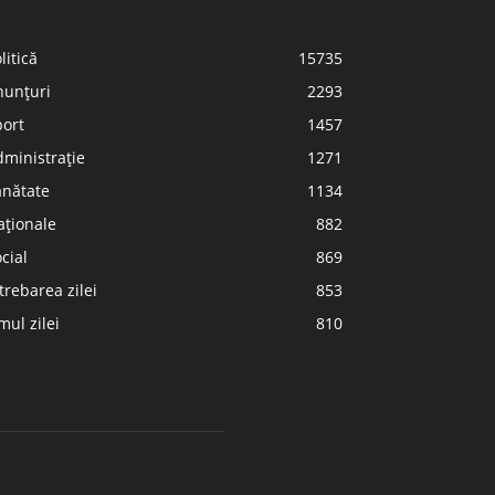
litică
15735
nunțuri
2293
port
1457
ministrație
1271
ănătate
1134
aționale
882
cial
869
trebarea zilei
853
ul zilei
810