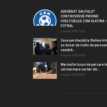
ADEVĂRAT SAU FALS?
CONTROVERSE PRIVIND
CHELTUIELILE CSM SLATINA 
FOTBAL
6 august 2026 12:02
Zece percheziții la Slatina înt
un dosar de trafic de persoa
camătă...
6 august 2026 09:50
Mai multe locuri de parcare î
cel mai mare cartier din...
6 august 2026 09:42