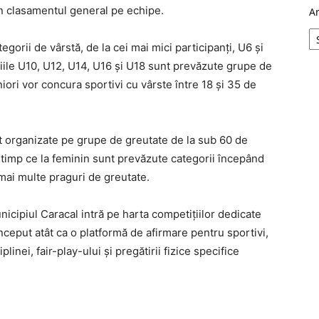
în clasamentul general pe echipe.
A
gorii de vârstă, de la cei mai mici participanți, U6 și
oriile U10, U12, U14, U16 și U18 sunt prevăzute grupe de
seniori vor concura sportivi cu vârste între 18 și 35 de
t organizate pe grupe de greutate de la sub 60 de
 timp ce la feminin sunt prevăzute categorii începând
mai multe praguri de greutate.
icipiul Caracal intră pe harta competițiilor dedicate
nceput atât ca o platformă de afirmare pentru sportivi,
inei, fair-play-ului și pregătirii fizice specifice