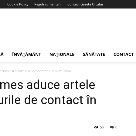
i
Cookie Policy
Reguli comentarii
Contact Gazeta Oltului
RĂ
ÎNVĂȚĂMÂNT
NAȚIONALE
SĂNĂTATE
CONTACT
iale și sporturile de contact în prim-plan
ames aduce artele
urile de contact în
56
0