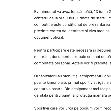
Evenimentul va avea loc sâmbătă, 13 iunie 20
cântarul de la ora 09:00, urmate de startul m
competiție este condiționat de prezentarea 
prezinte cartea de identitate și viza medical
document oficial.
Pentru participare este necesară și depuner
minorilor, documentul trebuie semnat de părinț
completată personal. Actele vor fi predate l
Organizatorii au stabilit și echipamentul obli
poarte kimono alb, primul sportiv strigat la 
centura albastră. Din echipament mai fac par
genitală pentru băieți și protecția mamară p
Sportivii care vor urca pe podium vor fi reco