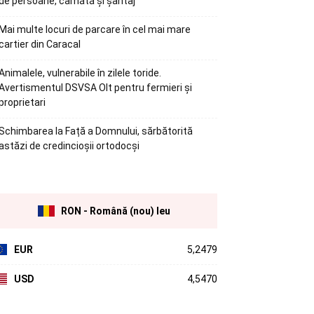
de persoane, camătă și șantaj
Mai multe locuri de parcare în cel mai mare
cartier din Caracal
Animalele, vulnerabile în zilele toride.
Avertismentul DSVSA Olt pentru fermieri și
proprietari
Schimbarea la Față a Domnului, sărbătorită
astăzi de credincioșii ortodocși
RON - Română (nou) leu
EUR
5,2479
USD
4,5470