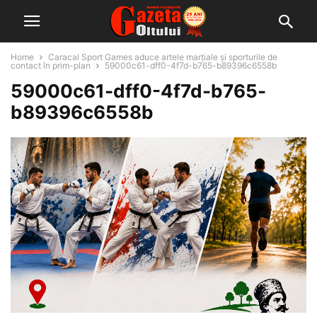
Home
Caracal Sport Games aduce artele marțiale și sporturile de
contact în prim-plan
59000c61-dff0-4f7d-b765-b89396c6558b
59000c61-dff0-4f7d-b765-
b89396c6558b