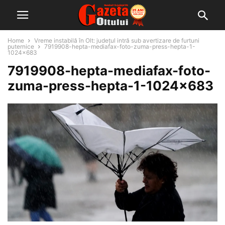
Home
Vreme instabilă în Olt: județul intră sub avertizare de furtuni
puternice
7919908-hepta-mediafax-foto-zuma-press-hepta-1-
1024x683
7919908-hepta-mediafax-foto-
zuma-press-hepta-1-1024×683