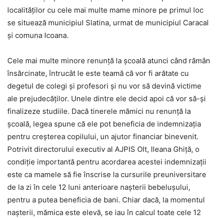
localităților cu cele mai multe mame minore pe primul loc
se situează municipiul Slatina, urmat de municipiul Caracal
și comuna Icoana.
Cele mai multe minore renunţă la şcoală atunci când rămân
însărcinate, întrucât le este teamă că vor fi arătate cu
degetul de colegi şi profesori şi nu vor să devină victime
ale prejudecăţilor. Unele dintre ele decid apoi că vor să-şi
finalizeze studiile. Dacă tinerele mămici nu renunţă la
şcoală, legea spune că ele pot beneficia de indemnizaţia
pentru creşterea copilului, un ajutor financiar binevenit.
Potrivit directorului executiv al AJPIS Olt, Ileana Ghiţă, o
condiție importantă pentru acordarea acestei indemnizaţii
este ca mamele să fie înscrise la cursurile preuniversitare
de la zi în cele 12 luni anterioare naşterii bebeluşului,
pentru a putea beneficia de bani. Chiar dacă, la momentul
naşterii, mămica este elevă, se iau în calcul toate cele 12