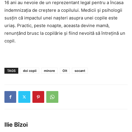
16 ani au nevoie de un reprezentant legal pentru a încasa
indemnizația de creștere a copilului. Medicii şi psihologii
susţin că impactul unei naşteri asupra unei copile este
uriaş. Practic, peste noapte, aceasta devine mamă,
renunţând brusc la copilărie şi fiind nevoită să întreţină un
copil.
TAGS
doi copii
minore
Olt
socant
Ilie Bîzoi