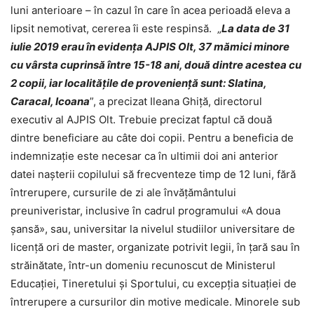
luni anterioare – în cazul în care în acea perioadă eleva a
lipsit nemotivat, cererea îi este respinsă. „
La data de 31
iulie 2019 erau în evidența AJPIS Olt, 37 mămici minore
cu vârsta cuprinsă între 15-18 ani, două dintre acestea cu
2 copii, iar localitățile de proveniență sunt: Slatina,
Caracal, Icoana
”, a precizat Ileana Ghiță, directorul
executiv al AJPIS Olt. Trebuie precizat faptul că două
dintre beneficiare au câte doi copii. Pentru a beneficia de
indemnizație este necesar ca în ultimii doi ani anterior
datei nașterii copilului să frecventeze timp de 12 luni, fără
întrerupere, cursurile de zi ale învățământului
preuniveristar, inclusive în cadrul programului «A doua
șansă», sau, universitar la nivelul studiilor universitare de
licență ori de master, organizate potrivit legii, în țară sau în
străinătate, într-un domeniu recunoscut de Ministerul
Educației, Tineretului și Sportului, cu excepția situației de
întrerupere a cursurilor din motive medicale. Minorele sub