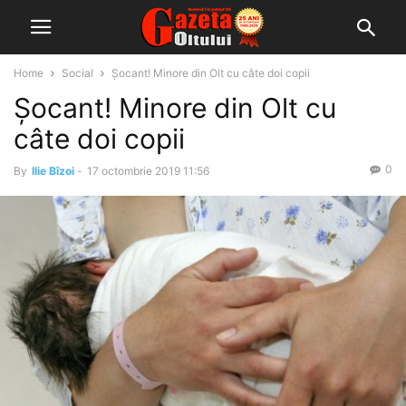
Home
Social
Șocant! Minore din Olt cu câte doi copii
Șocant! Minore din Olt cu
câte doi copii
0
By
Ilie Bîzoi
-
17 octombrie 2019 11:56