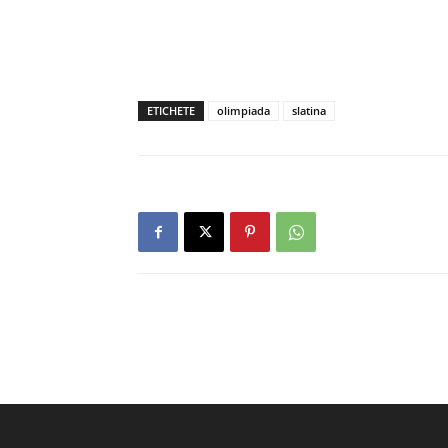
ETICHETE
olimpiada
slatina