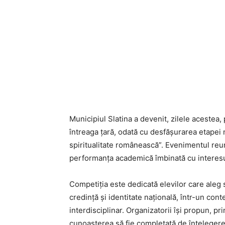
Municipiul Slatina a devenit, zilele acestea, 
întreaga țară, odată cu desfășurarea etapei n
spiritualitate românească”. Evenimentul reu
performanța academică îmbinată cu interesul p
Competiția este dedicată elevilor care aleg s
credință și identitate națională, într-un cont
interdisciplinar. Organizatorii își propun, pr
cunoașterea să fie completată de înțelegerea