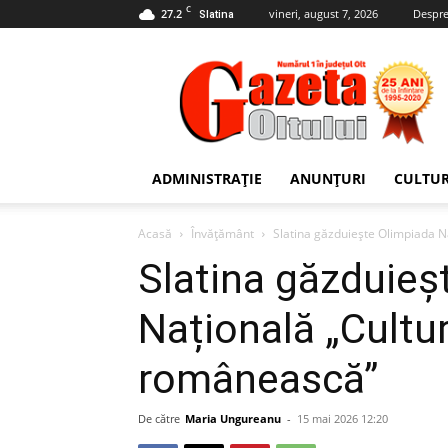
C
27.2
vineri, august 7, 2026
Despre
Slatina
Gazeta
Oltului
ADMINISTRAȚIE
ANUNȚURI
CULTU
Acasă
Învățământ
Slatina găzduiește Olimpiada Na
Slatina găzduieș
Națională „Cultură
românească”
De către
Maria Ungureanu
-
15 mai 2026 12:20