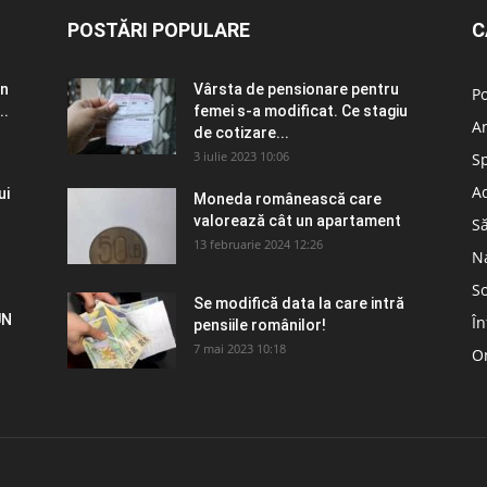
POSTĂRI POPULARE
C
în
Vârsta de pensionare pentru
Po
..
femei s-a modificat. Ce stagiu
A
de cotizare...
3 iulie 2023 10:06
S
Ad
ui
Moneda românească care
valorează cât un apartament
S
13 februarie 2024 12:26
N
So
Se modifică data la care intră
UN
În
pensiile românilor!
7 mai 2023 10:18
Om