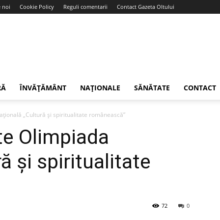
 noi
Cookie Policy
Reguli comentarii
Contact Gazeta Oltului
RĂ
ÎNVĂȚĂMÂNT
NAȚIONALE
SĂNĂTATE
CONTACT
țională „Cultură și spiritualitate românească”
te Olimpiada
 și spiritualitate
72
0