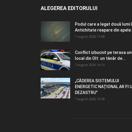
ALEGEREA EDITORULUI
Podul care a legat două lumi 
Antichitate reapare din apele.
7 august 2026 17:08
Conflict izbucnit pe terasa un
local din Olt: un tânăr de...
7 august 2026 14:14
„CĂDEREA SISTEMULUI
ENERGETIC NAȚIONAL AR FI 
DEZASTRU”
7 august 2026 13:38