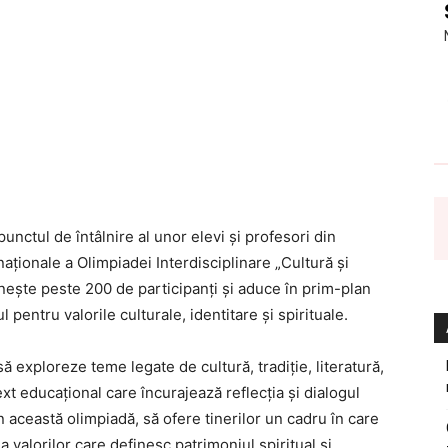
punctul de întâlnire al unor elevi și profesori din
aționale a Olimpiadei Interdisciplinare „Cultură și
nește peste 200 de participanți și aduce în prim-plan
entru valorile culturale, identitare și spirituale.
ă exploreze teme legate de cultură, tradiție, literatură,
ext educațional care încurajează reflecția și dialogul
in această olimpiadă, să ofere tinerilor un cadru în care
 valorilor care definesc patrimoniul spiritual și