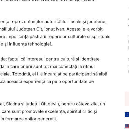
ența reprezentanților autorităților locale și județene,
siliului Județean Olt, Ionuț Ivan. Acesta le-a vorbit
re importanța păstrării reperelor culturale și spirituale
e și influența tehnologiei.
țiat faptul că interesul pentru cultură și identitate
 în care tinerii sunt tot mai conectați la ritmul
ociale. Totodată, el i-a încurajat pe participanți să aibă
ească această experiență ca pe o oportunitate de
i, Slatina și județul Olt devin, pentru câteva zile, un
în care sunt promovate excelența, spiritul critic și
la formarea noilor generații.