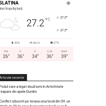
SLATINA
Nori Împrăștiați
°
27.2
°
C
27.2
°
27.2
43%
4m/s
27%
VIN
S
D
LUN
MAR
26
°
36
°
34
°
36
°
39
°
Articole recente
Podul care a legat două lumi în Antichitate
reapare din apele Dunării
Conflict izbucnit pe terasa unui local din Olt: un