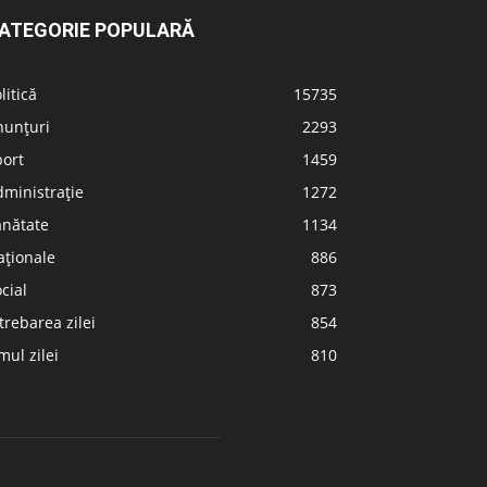
ATEGORIE POPULARĂ
litică
15735
nunțuri
2293
port
1459
ministrație
1272
ănătate
1134
aționale
886
cial
873
trebarea zilei
854
ul zilei
810