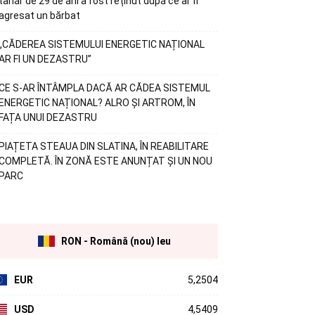
tânăr de 29 de ani a fost reținut după ce ar fi
agresat un bărbat
„CĂDEREA SISTEMULUI ENERGETIC NAȚIONAL
AR FI UN DEZASTRU”
CE S-AR ÎNTÂMPLA DACĂ AR CĂDEA SISTEMUL
ENERGETIC NAȚIONAL? ALRO ȘI ARTROM, ÎN
FAȚA UNUI DEZASTRU
PIAȚETA STEAUA DIN SLATINA, ÎN REABILITARE
COMPLETĂ. ÎN ZONĂ ESTE ANUNȚAT ȘI UN NOU
PARC
RON - Română (nou) leu
EUR
5,2504
USD
4,5409