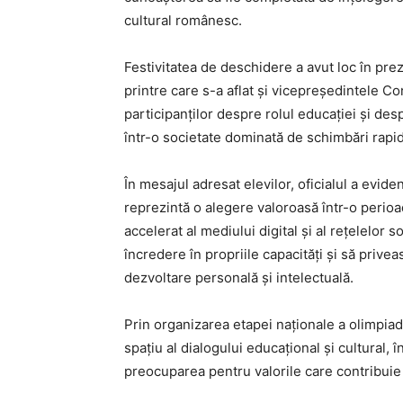
cultural românesc.
Festivitatea de deschidere a avut loc în prez
printre care s-a aflat și vicepreședintele Con
participanților despre rolul educației și desp
într-o societate dominată de schimbări rapid
În mesajul adresat elevilor, oficialul a eviden
reprezintă o alegere valoroasă într-o perioadă
accelerat al mediului digital și al rețelelor s
încredere în propriile capacități și să priv
dezvoltare personală și intelectuală.
Prin organizarea etapei naționale a olimpiade
spațiu al dialogului educațional și cultural, 
preocuparea pentru valorile care contribuie 