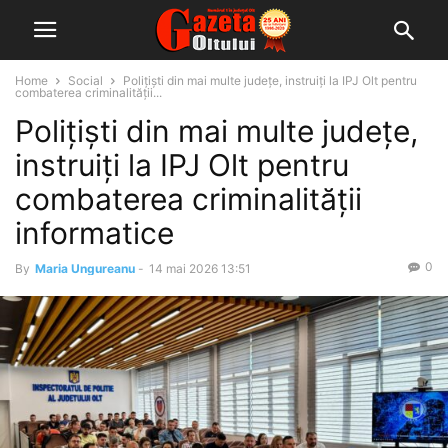
Home
Social
Polițiști din mai multe județe, instruiți la IPJ Olt pentru
combaterea criminalității...
Polițiști din mai multe județe,
instruiți la IPJ Olt pentru
combaterea criminalității
informatice
0
By
Maria Ungureanu
-
14 mai 2026 13:51