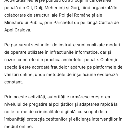
Activitatea reunește polițiști cu atribuții în cercetarea
penală din Olt, Dolj, Mehedinți și Gorj, fiind organizată în
colaborare de structuri ale Poliției Române și ale
Ministerului Public, prin Parchetul de pe lângă Curtea de
Apel Craiova.
Pe parcursul sesiunilor de instruire sunt analizate moduri
de operare utilizate în infracțiunile informatice, dar și
cazuri concrete din practica anchetelor penale. O atenție
specială este acordată fraudelor apărute pe platformele de
vânzări online, unde metodele de înșelăciune evoluează
constant.
Prin aceste activități, autoritățile urmăresc creșterea
nivelului de pregătire al polițiștilor și adaptarea rapidă la
noile forme de criminalitate digitală, cu scopul de a
îmbunătăți protecția cetățenilor și eficiența intervențiilor în
mediul online.